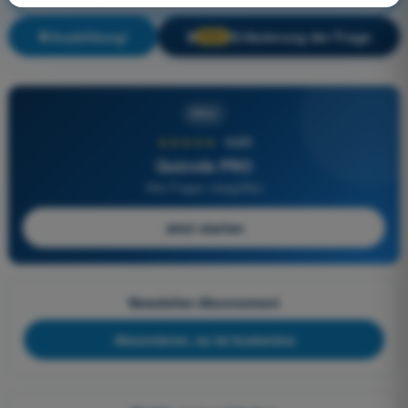
Ausbildung!
Erläuterung der Frage
🔒
PRO
PRO
★★★★★
4,6/5
Quizvds PRO
Alle Fragen inbegriffen
Jetzt starten
Newsletter-Abonnement
Abonnieren, es ist kostenlos