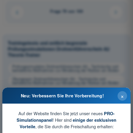
Frage 79 von 100
Trainingstests und zeitlich begrenzte
Prüfungssimulationen Drohnenführerschein A2
Theorie-Trainer
Prüfungssimulation Drohnenführerschein A2 - Technische und
betriebliche Maßnahmen zur Minderung der Risiken am Boden
Übungsquiz Drohnenführerschein A2 - Technische und
betriebliche Maßnahmen zur Minderung der Risiken am Boden
PDF-Prüfung Drohnenführerschein A2 - Technische und
×
betriebliche Maßnahmen zur Minderung der Risiken am Boden
Neu: Verbessern Sie Ihre Vorbereitung!
Auf der Website finden Sie jetzt unser neues
PRO-
! Hier sind
Simulationspanel
einige der exklusiven
, die Sie durch die Freischaltung erhalten:
Vorteile