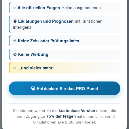
✅
Alle offiziellen Fragen
, keine ausgenommen
🧠
Erklärungen und Prognosen
mit Künstlicher
Intelligenz
♾️
Keine Zeit- oder Prüfungslimits
🚫
Keine Werbung
✨
...und vieles mehr!
💻 Entdecken Sie das PRO-Panel
Sie können weiterhin die
kostenlose Version
nutzen, die
Ihnen Zugang zu
75% der Fragen
mit einem Limit von 3
Technische und betriebliche Maßnahmen zur
Simulationen alle 2 Stunden bietet.
Minderung der Risiken am Boden