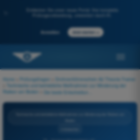
Entdecken Sie unser neues Portal: Ihre komplette
✨
Prüfungsvorbereitung, unterstützt durch KI.
→
Anmelden
Jetzt starten
Home
>
Prüfungsfragen
>
Drohnenführerschein A2 Theorie-Trainer
>
Technische und betriebliche Maßnahmen zur Minderung der
Risiken am Boden
>
Die beste Entscheidung, wenn das Gelände die Einhaltung der A2-Abstände nicht erlaubt, ist:
Technische und betriebliche Maßnahmen zur Minderung der Risiken am
Boden
4 Antworten