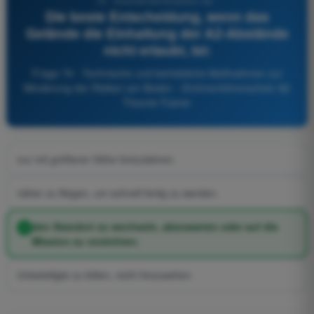
79 - Drohnenführerschein A2 -
Die beste Entscheidung, wenn das
Gelände die Einhaltung der A2-Abstände
nicht erlaubt, ist:
Frage 79 - Technische und betriebliche Maßnahmen zur
Minderung der Risiken am Boden - Drohnenführerschein A2
Theorie-Trainer
nur mit größerer Höhe fortzufahren.
näher zu fliegen, um schnell fertig zu werden.
den Standort zu wechseln, abzuwarten oder auf die
Mission zu verzichten.
Unbeteiligte zu bitten, nicht hinzusehen.