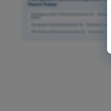
Theorie-Trainer
Prüfungssimulation Drohnenführerschein A2 - Technisc
Boden
Übungsquiz Drohnenführerschein A2 - Technische und 
PDF-Prüfung Drohnenführerschein A2 - Technische und