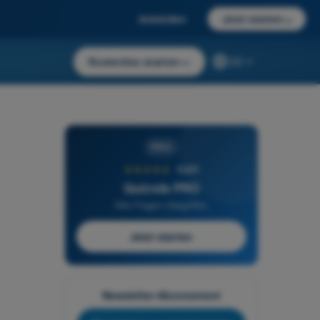
Anmelden
Jetzt starten
→
Kostenlos starten
→
DE
PRO
★★★★★
4,6/5
Quizvds PRO
Alle Fragen inbegriffen
Jetzt starten
Newsletter-Abonnement