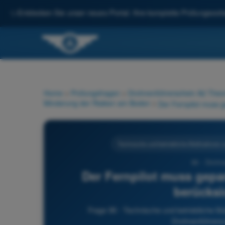
✨
Entdecken Sie unser neues Portal: Ihre komplette Prüfungsvorbe
Home
>
Prüfungsfragen
>
Drohnenführerschein A2 Theor
Minderung der Risiken am Boden
>
Technische und betriebliche Maßnahmen z
96 - Drohn
Der Fernpilot muss gepa
berücksi
Frage 96 - Technische und betriebliche 
Drohnenführersc