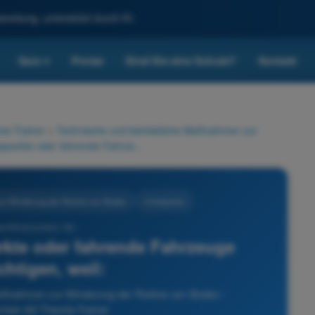
reitung, unterstützt durch KI.
Quiz
Preise
Sind Sie eine Schule?
Kontakt
▾
ie-Trainer
>
Technische und betriebliche Maßnahmen zur
Der Fernpilot muss geparkte oder fahrende Fahrzeuge berücksichtigen, weil:
ur Minderung der Risiken am Boden
4 Antworten
enführerschein A2 -
rkte oder fahrende Fahrzeuge
chtigen, weil:
Maßnahmen zur Minderung der Risiken am Boden -
hein A2 Theorie-Trainer