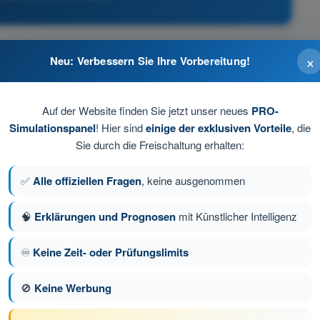
×
Neu: Verbessern Sie Ihre Vorbereitung!
Auf der Website finden Sie jetzt unser neues
PRO-
Simulationspanel
! Hier sind
einige der exklusiven Vorteile
, die
Sie durch die Freischaltung erhalten:
gefährliche Reaktion der Fahrer auslösen können.
✅
Alle offiziellen Fragen
, keine ausgenommen
🧠
Erklärungen und Prognosen
mit Künstlicher Intelligenz
e 96 von 100
Nächste Frage
♾️
Keine Zeit- oder Prüfungslimits
🚫
Keine Werbung
üfungssimulationen Drohnenführerschein A2