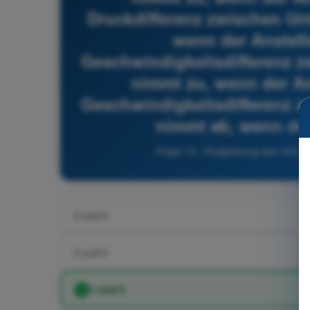
Druckdifferenz zwischen Un
wenn der Anstell
Geschwindigkeitsdifferenz z
nimmt zu, wenn der An
Geschwindigkeitsdifferenz z
nimmt ab, wenn der
Frage 12 - Flugleistung des UAS 
2 und 4
2 und 3
1 und 3