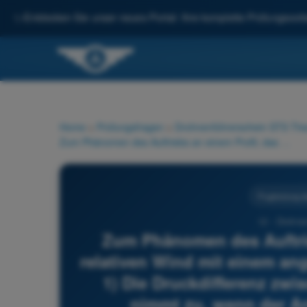
✨
Entdecken Sie unser neues Portal: Ihre komplette Prüfungsvorbe
Home
>
Prüfungsfragen
>
Drohnenführerschein STS Theo
Zum Phänomen des Auftriebs an einem Profil, das einen relativen Wind mit einem angemessenen Anstellwinkel erhält? 1) Die Druckdifferenz zwischen Unterseite und Oberseite nimmt zu, wenn der Anstellwinkel zunimmt 2) Die Druckdifferenz zwischen Unterseite und Oberseite nimmt ab, wenn der Anstellwinkel zunimmt 3) Die Geschwindigkeitsdifferenz zwischen Oberseite und Unterseite nimmt zu, wenn der Anstellwinkel zunimmt 4) Die Geschwindigkeitsdifferenz zwischen Oberseite und Unterseite nimmt ab, wenn der Anstellwinkel zunimmt
Flugleistung 
12 - Drohne
Zum Phänomen des Auftrie
relativen Wind mit einem an
1) Die Druckdifferenz zwi
nimmt zu, wenn der An