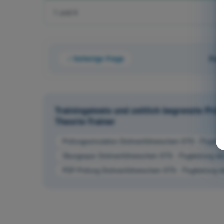
1 und 4
Vorherige Frage
Fra
Trainingstests und zeitlich begrenzte Pr
Theorie-Trainer
Prüfungssimulation Drohnenführerschein STS - Fluglei
Übungsquiz Drohnenführerschein STS - Flugleistung d
PDF-Prüfung Drohnenführerschein STS - Flugleistung 