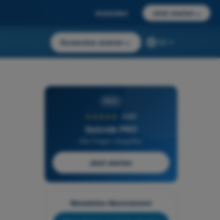
Anmelden
Jetzt starten
→
Kostenlos starten
→
DE
PRO
★★★★★
4,6/5
Quizvds PRO
Alle Fragen inbegriffen
Jetzt starten
Newsletter-Abonnement