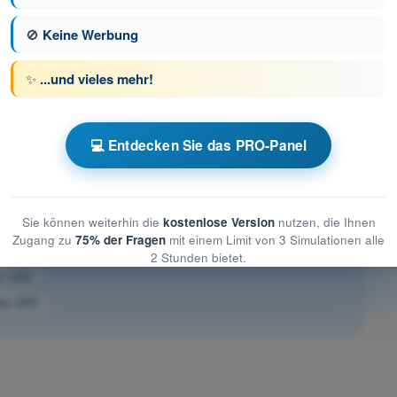
🚫
Keine Werbung
✨
...und vieles mehr!
ge 12 von 82
Nächste Frage
💻 Entdecken Sie das PRO-Panel
üfungssimulationen Drohnenführerschein STS
Sie können weiterhin die
kostenlose Version
nutzen, die Ihnen
Zugang zu
75% der Fragen
mit einem Limit von 3 Simulationen alle
stung des UAS
2 Stunden bietet.
es UAS
des UAS