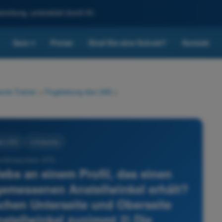
reitung, unterstützt durch KI.
Quiz
Preise
Sind Sie eine Schule?
Kontakt
▾
rie-Trainer
>
Flugleistung des UAS
>
des UAS
4 Antworten
nführerschein STS -
bs an einem Profil, das einen
gemessenen Anstellwinkel erhält?
schen Unterseite und Oberseite
stellwinkel zunimmt 2) Die