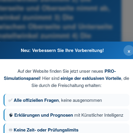
terseite und Oberseite nimmt ab,
winkel zunimmt 3) Die
wischen Oberseite und Unterseite
stellwinkel zunimmt 4) Die
wischen Oberseite und Unterseite
×
Neu: Verbessern Sie Ihre Vorbereitung!
 Anstellwinkel zunimmt
- Drohnenführerschein STS Theorie-Trainer
Auf der Website finden Sie jetzt unser neues
PRO-
Simulationspanel
! Hier sind
einige der exklusiven Vorteile
, die
Sie durch die Freischaltung erhalten:
✅
Alle offiziellen Fragen
, keine ausgenommen
🧠
Erklärungen und Prognosen
mit Künstlicher Intelligenz
♾️
Keine Zeit- oder Prüfungslimits