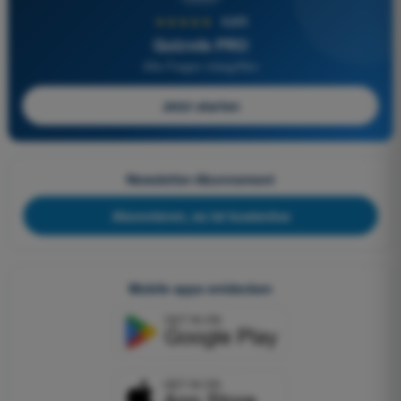
★★★★★
4,6/5
Quizvds PRO
Alle Fragen inbegriffen
Jetzt starten
Newsletter-Abonnement
Abonnieren, es ist kostenlos
Mobile apps entdecken