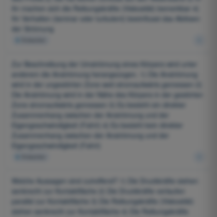
ihr machen sich die Reibungskräfte (Viskosität) bemerkbar 4)
Ihr Verhalten (laminar oder turbulent) beeinflusst das Ablösen
der Strömung
4
Antworten
Zur Beschreibung der Umströmung eines Körpers wird unter
anderem die Anströmung herangezogen. 1) Die Anströmung
wird in der ungestörten Zone weit stromaufwärts gemessen 2)
Die Anströmung wird in der Nähe des Körpers in der gestörten
Zone stromaufwärts gemessen 3) Es besteht ein direkter
Zusammenhang zwischen der Anströmung und der
Eigengeschwindigkeit (Fahrt) 4) Es besteht kein direkter
Zusammenhang zwischen der Anströmung und der
Eigengeschwindigkeit (Fahrt)
4
Antworten
Welche Aussagen sind zutreffend? 1) Die Druckkräfte stehen
senkrecht zur Kontaktfläche 2) Die Druckkräfte verlaufen
parallel zur Kontaktfläche 3) Die Reibungskräfte (Viskosität)
stehen senkrecht zur Kontaktfläche 4) Die Reibungskräfte