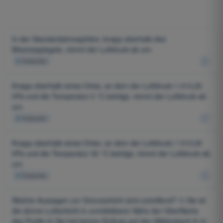
In der Standardatmosphäre, knapp oberhalb des
Meeresspiegels, nimmt der Luftdruck ab um:
4
Antworten
Knapp oberhalb eines Ortes, an dem der Luftdruck 1 013,25
hPa und die Temperatur 0 °C beträgt, nimmt der Luftdruck ab
um:
4
Antworten
Knapp oberhalb eines Ortes, an dem der Luftdruck 1 013,25
hPa und die Temperatur 30 °C beträgt, nimmt der Luftdruck ab
um:
4
Antworten
Welche Aussagen zur Grenzschicht sind zutreffend? 1) Sie ist
die dünne Luftschicht in unmittelbarer Nähe der Oberfläche
des Profils 2) Sie hat keinen Einfluss auf den Widerstand 3) In