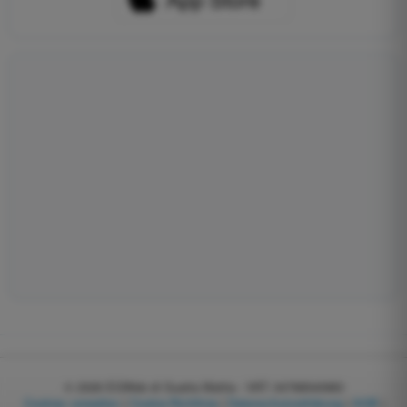
© 2026
EGWeb di Guatta Mattia - VAT: 04768540983
Cookies verwalten
|
Cookie-Richtlinie
|
Datenschutzerklärung
|
AGB
|