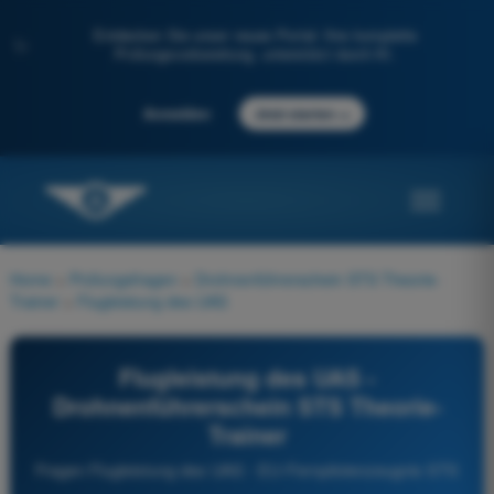
Entdecken Sie unser neues Portal: Ihre komplette
✨
Prüfungsvorbereitung, unterstützt durch KI.
→
Anmelden
Jetzt starten
Home
>
Prüfungsfragen
>
Drohnenführerschein STS Theorie-
Trainer
>
Flugleistung des UAS
Flugleistung des UAS -
Drohnenführerschein STS Theorie-
Trainer
Fragen Flugleistung des UAS - EU-Fernpilotenzeugnis STS