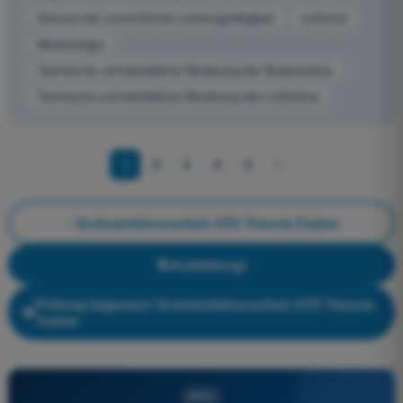
Grenzen der menschlichen Leistungsfähigkeit
Luftrecht
Meteorologie
Technische und betriebliche Minderung des Bodenrisikos
Technische und betriebliche Minderung des Luftrisikos
1
2
3
4
5
Drohnenführerschein STS Theorie-Trainer
Ausbildung!
Prüfung beginnen! Drohnenführerschein STS Theorie-
Trainer
PRO