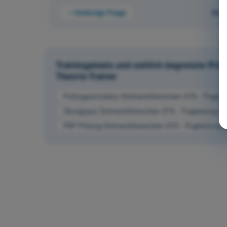
Vorherige Frage
Fra
Trainingstests und zeitlich begrenzte Pr
Theorie-Trainer
Prüfungssimulation Drohnenführerschein STS - Fluglei
Übungsquiz Drohnenführerschein STS - Flugleistung d
PDF-Prüfung Drohnenführerschein STS - Flugleistung 