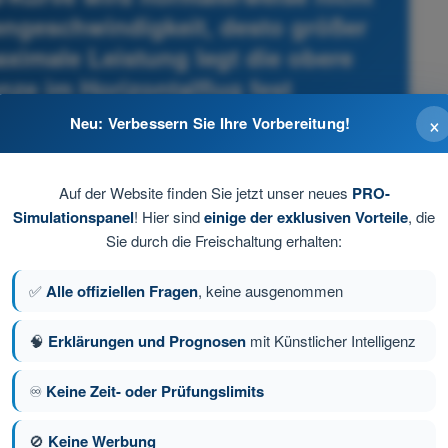
gengeschwindigkeit, desto größer
aximale Leistung legt die obere
ze im Horizontalflug fest
×
Neu: Verbessern Sie Ihre Vorbereitung!
- Drohnenführerschein STS Theorie-Trainer
Auf der Website finden Sie jetzt unser neues
PRO-
Simulationspanel
! Hier sind
einige der exklusiven Vorteile
, die
Sie durch die Freischaltung erhalten:
✅
Alle offiziellen Fragen
, keine ausgenommen
🧠
Erklärungen und Prognosen
mit Künstlicher Intelligenz
♾️
Keine Zeit- oder Prüfungslimits
🚫
Keine Werbung