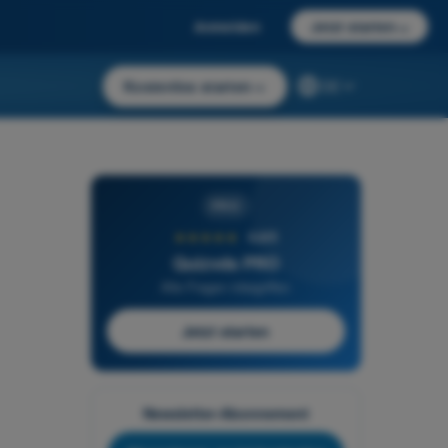
Anmelden
Jetzt starten
→
Kostenlos starten
→
DE
PRO
★★★★★
4,6/5
Quizvds PRO
Alle Fragen inbegriffen
Jetzt starten
Newsletter-Abonnement