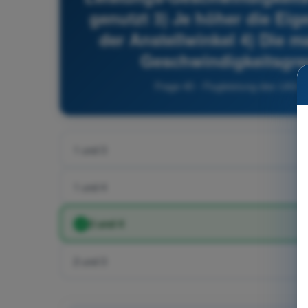
genutzt 3) Je höher die Ei
der Anstellwinkel 4) Die m
Geschwindigkeitsgren
Frage 40 - Flugleistung des UAS 
1 und 3
1 und 4
2 und 4
2 und 3