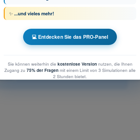
ge 40 von 82
Nächste Frage
✨
...und vieles mehr!
💻 Entdecken Sie das PRO-Panel
üfungssimulationen Drohnenführerschein STS
stung des UAS
Sie können weiterhin die
kostenlose Version
nutzen, die Ihnen
es UAS
Zugang zu
75% der Fragen
mit einem Limit von 3 Simulationen alle
2 Stunden bietet.
des UAS