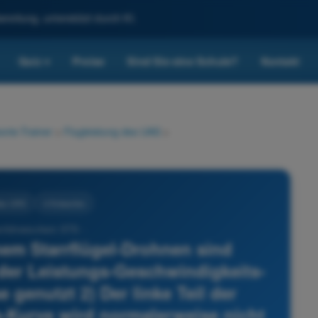
reitung, unterstützt durch KI.
Quiz
Preise
Sind Sie eine Schule?
Kontakt
▾
rie-Trainer
>
Flugleistung des UAS
>
des UAS
4 Antworten
nführerschein STS -
em Starrflügel-Drohnen sind
l der Leistungs-Geschwindigkeits-
 genutzt 2) Der linke Teil der
-Kurve wird normalerweise nicht