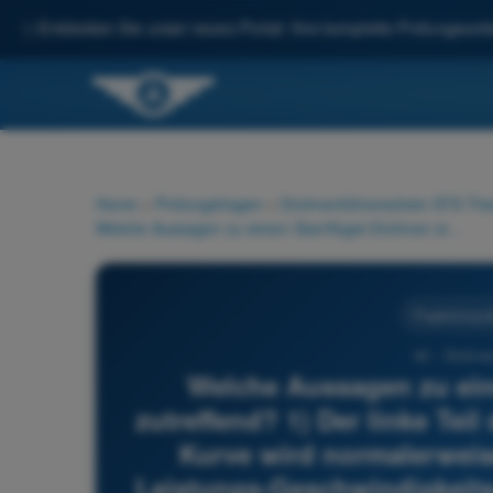
✨
Entdecken Sie unser neues Portal: Ihre komplette Prüfungsvorbe
Home
>
Prüfungsfragen
>
Drohnenführerschein STS Theo
Welche Aussagen zu einem Starrflügel-Drohnen sind zutreffend? 1) Der linke Teil der Leistungs-Geschwindigkeits-Kurve wird normalerweise genutzt 2) Der linke Teil der Leistungs-Geschwindigkeits-Kurve wird normalerweise nicht genutzt 3) Je höher die Eigengeschwindigkeit, desto größer der Anstellwinkel 4) Die maximale Leistung legt die obere Geschwindigkeitsgrenze im Horizontalflug fest
Flugleistung 
40 - Drohne
Welche Aussagen zu ein
zutreffend? 1) Der linke Tei
Kurve wird normalerweise
Leistungs-Geschwindigkeits