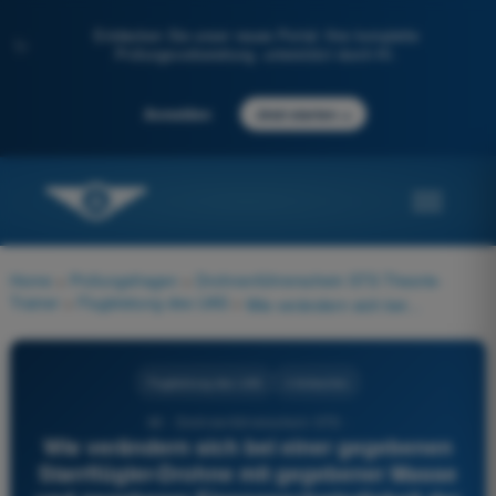
Entdecken Sie unser neues Portal: Ihre komplette
✨
Prüfungsvorbereitung, unterstützt durch KI.
→
Anmelden
Jetzt starten
Home
>
Prüfungsfragen
>
Drohnenführerschein STS Theorie-
Trainer
>
Flugleistung des UAS
>
Wie verändern sich bei einer gegebenen Starrflügler-Drohne mit gegebener Masse und gegebener Eigengeschwindigkeit der Auftrieb und der Anstellwinkel, wenn die Querneigung zunimmt? 1) Der Auftrieb nimmt bei geringer Querneigung wenig und bei großer Querneigung stark zu 2) Der Auftrieb nimmt bei geringer Querneigung schnell und bei großer Querneigung schwach zu 3) Der Anstellwinkel nimmt bei geringer Querneigung wenig und bei großer Querneigung stark zu 4) Der Anstellwinkel nimmt bei geringer Querneigung schnell und bei großer Querneigung schwach zu
Flugleistung des UAS
4 Antworten
46 - Drohnenführerschein STS -
Wie verändern sich bei einer gegebenen
Starrflügler-Drohne mit gegebener Masse