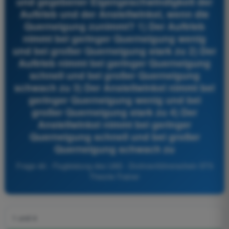
und gegebener Eigengeschwindigkeit der
Auftrieb und der Anstellwinkel, wenn die
Querneigung zunimmt? 1) Der Auftrieb
nimmt bei geringer Querneigung wenig
und bei großer Querneigung stark zu 2) Der
Auftrieb nimmt bei geringer Querneigung
schnell und bei großer Querneigung
schwach zu 3) Der Anstellwinkel nimmt bei
geringer Querneigung wenig und bei
großer Querneigung stark zu 4) Der
Anstellwinkel nimmt bei geringer
Querneigung schnell und bei großer
Querneigung schwach zu
Frage 46 - Flugleistung des UAS - Drohnenführerschein STS
Theorie-Trainer
1 und 4