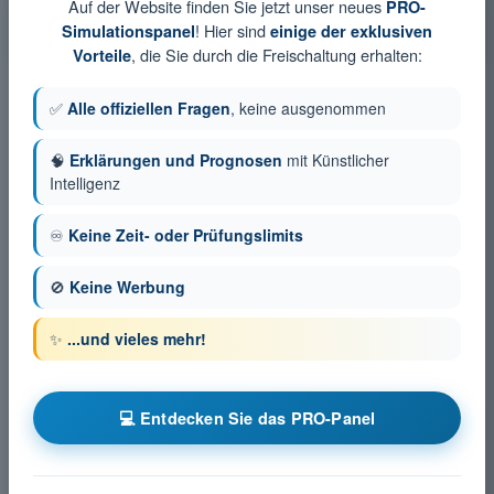
Auf der Website finden Sie jetzt unser neues
PRO-
! Hier sind
PDF-Prüfung Drohnenführerschein STS - Flugleistung des UAS
Simulationspanel
einige der exklusiven
, die Sie durch die Freischaltung erhalten:
Vorteile
✅
Alle offiziellen Fragen
, keine ausgenommen
🧠
Erklärungen und Prognosen
mit Künstlicher
Intelligenz
♾️
Keine Zeit- oder Prüfungslimits
🚫
Keine Werbung
✨
...und vieles mehr!
💻 Entdecken Sie das PRO-Panel