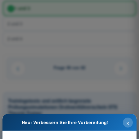
1 und 3
2 und 3
2 und 4
Frage 46 von 82
Trainingstests und zeitlich begrenzte
Prüfungssimulationen Drohnenführerschein STS
Theorie-Trainer
×
Neu: Verbessern Sie Ihre Vorbereitung!
Prüfungssimulation Drohnenführerschein STS - Flugleistung
des UAS
Übungsquiz Drohnenführerschein STS - Flugleistung des UAS