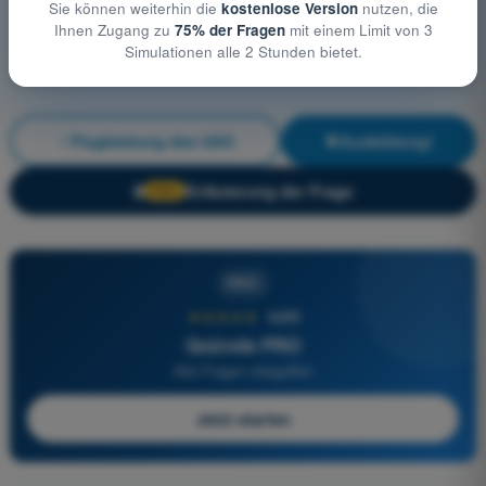
Sie können weiterhin die
kostenlose Version
nutzen, die
Ihnen Zugang zu
75% der Fragen
mit einem Limit von 3
Simulationen alle 2 Stunden bietet.
Flugleistung des UAS
Ausbildung!
Erläuterung der Frage
🔒
PRO
PRO
★★★★★
4,6/5
Quizvds PRO
Alle Fragen inbegriffen
Jetzt starten