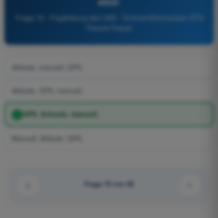
sind:
Frage 70 - Flugleistung des UAS - Drohnenführerschein STS
Theorie-Trainer
Attitude, manuell, GPS.
Attitude, GPS, manuell.
GPS, Attitude, manuell.
Manuell, Attitude, GPS.
Frage 70 von 82