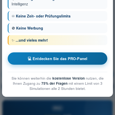
Intelligenz
♾️
Keine Zeit- oder Prüfungslimits
🚫
Keine Werbung
✨
...und vieles mehr!
💻 Entdecken Sie das PRO-Panel
Flugleistung des UAS
Ausbildung!
Sie können weiterhin die
kostenlose Version
nutzen, die
Ihnen Zugang zu
75% der Fragen
mit einem Limit von 3
Erläuterung der Frage
🔒
PRO
Simulationen alle 2 Stunden bietet.
PRO