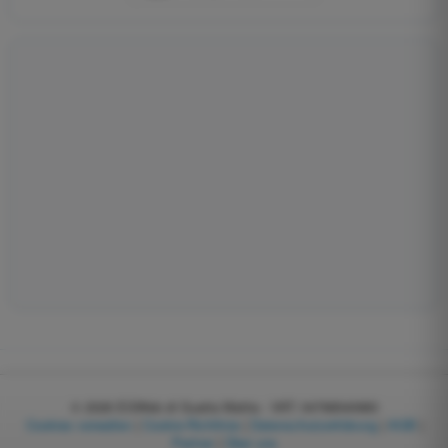
© 2026
EGWeb di Guatta Mattia - VAT: 04768540983
Cookies verwalten
|
Cookie-Richtlinie
|
Datenschutzerklärung
|
AGB
|
Partner
|
Über uns