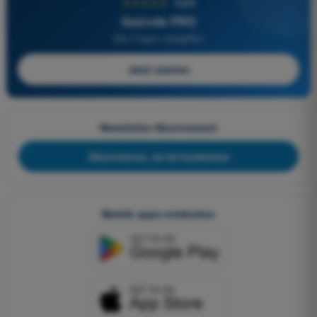
★★★★★
4,6/5
Quizvds PRO
Alle Fragen inbegriffen
Jetzt starten
Newsletter-Abonnement
Abonnieren, es ist kostenlos
Mobile apps entdecken