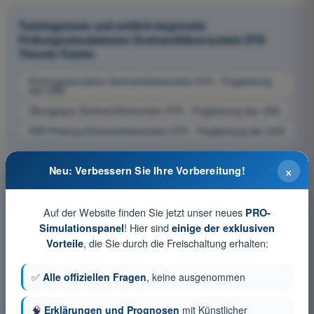
Trainingstests und zeitlich begrenzte
Prüfungssimulationen Drohnenführerschein STS
Theorie-Trainer
Prüfungssimulation Drohnenführerschein STS - Flugleistung
des UAS
Übungsquiz Drohnenführerschein STS - Flugleistung des UAS
PDF-Prüfung Drohnenführerschein STS - Flugleistung des UAS
×
Neu: Verbessern Sie Ihre Vorbereitung!
Auf der Website finden Sie jetzt unser neues
PRO-
! Hier sind
Simulationspanel
einige der exklusiven
, die Sie durch die Freischaltung erhalten:
Vorteile
✅
Alle offiziellen Fragen
, keine ausgenommen
🧠
Erklärungen und Prognosen
mit Künstlicher