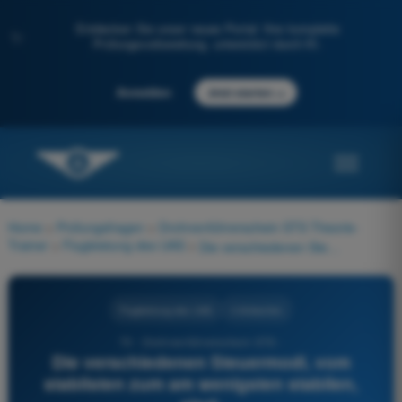
Entdecken Sie unser neues Portal: Ihre komplette
✨
Prüfungsvorbereitung, unterstützt durch KI.
→
Anmelden
Jetzt starten
Home
>
Prüfungsfragen
>
Drohnenführerschein STS Theorie-
Trainer
>
Flugleistung des UAS
>
Die verschiedenen Steuermodi, vom stabilsten zum am wenigsten stabilen, sind:
Flugleistung des UAS
4 Antworten
70 - Drohnenführerschein STS -
Die verschiedenen Steuermodi, vom
stabilsten zum am wenigsten stabilen,