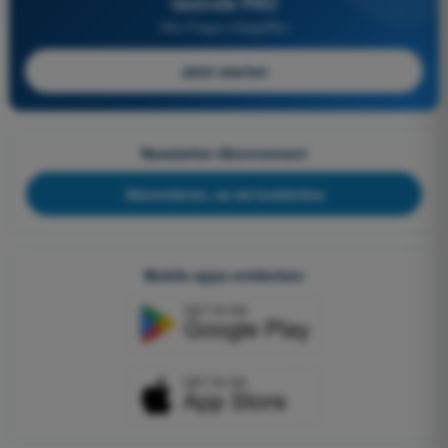
Quizvds PRO
Alle Fragen inbegriffen
Jetzt starten
Newsletter-Abonnement
Abonnieren, es ist kostenlos
Mobile apps entdecken