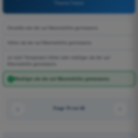
Theorie-Trainer
Derselbe wie der auf Meereshöhe gemessene.
Höher als der auf Meereshöhe gemessene.
Je nach Temperatur höher oder niedriger als der auf
Meereshöhe gemessene.
Niedriger als der auf Meereshöhe gemessene.
Frage 74 von 82