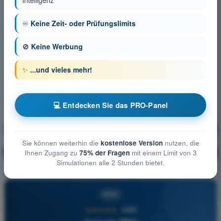
Intelligenz
♾️
Keine Zeit- oder Prüfungslimits
🚫
Keine Werbung
✨
...und vieles mehr!
💻 Entdecken Sie das PRO-Panel
Flugleistung des UAS
Ausbildung!
Sie können weiterhin die
kostenlose Version
nutzen, die
Erläuterung der Frage
🔒
Ihnen Zugang zu
75% der Fragen
mit einem Limit von 3
PRO
Simulationen alle 2 Stunden bietet.
PRO
★★★★★
4,6/5