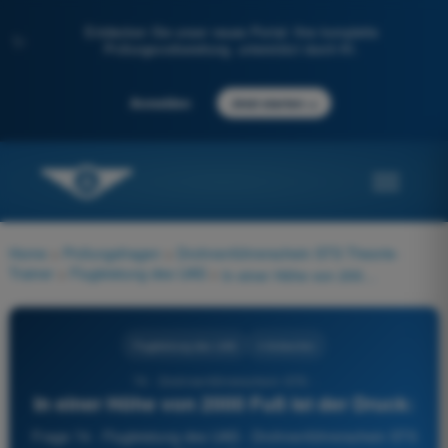
Entdecken Sie unser neues Portal: Ihre komplette
✨
Prüfungsvorbereitung, unterstützt durch KI.
→
Anmelden
Jetzt starten
Home
>
Prüfungsfragen
>
Drohnenführerschein STS Theorie-
Trainer
>
Flugleistung des UAS
>
In einer Höhe von 2000 Fuß ist der Druck:
Flugleistung des UAS
4 Antworten
74 - Drohnenführerschein STS -
In einer Höhe von 2000 Fuß ist der Druck:
Frage 74 - Flugleistung des UAS - Drohnenführerschein STS