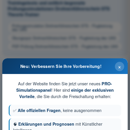
Trainingstests und zeitlich begrenzte
Prüfungssimulationen Drohnenführerschein STS
Theorie-Trainer
Prüfungssimulation Drohnenführerschein STS - Flugleistung
des UAS
Übungsquiz Drohnenführerschein STS - Flugleistung des UAS
PDF-Prüfung Drohnenführerschein STS - Flugleistung des UAS
×
Neu: Verbessern Sie Ihre Vorbereitung!
Auf der Website finden Sie jetzt unser neues
PRO-
! Hier sind
Simulationspanel
einige der exklusiven
, die Sie durch die Freischaltung erhalten:
Vorteile
✅
Alle offiziellen Fragen
, keine ausgenommen
🧠
Erklärungen und Prognosen
mit Künstlicher