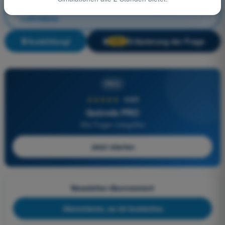
Technische und betriebliche Minderung des
Luftrisikos
Ausbildung!
Erläuterung der Frage
🔒
PRO
PRO
★★★★★
4,6/5
Quizvds PRO
Alle Fragen inbegriffen
Jetzt starten
Newsletter-Abonnement
Abonnieren, es ist kostenlos