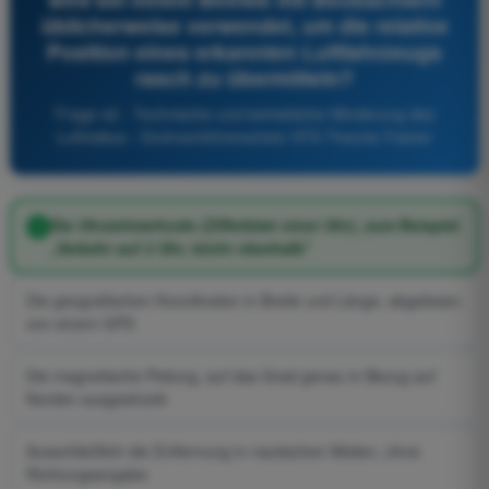
üblicherweise verwendet, um die relative
Position eines erkannten Luftfahrzeugs
rasch zu übermitteln?
Frage 42 - Technische und betriebliche Minderung des
Luftrisikos - Drohnenführerschein STS Theorie-Trainer
Die Uhrzeitmethode (Zifferblatt einer Uhr), zum Beispiel
„Verkehr auf 2 Uhr, leicht oberhalb"
Die geografischen Koordinaten in Breite und Länge, abgelesen
von einem GPS
Die magnetische Peilung, auf das Grad genau in Bezug auf
Norden ausgedrückt
Ausschließlich die Entfernung in nautischen Meilen, ohne
Richtungsangabe