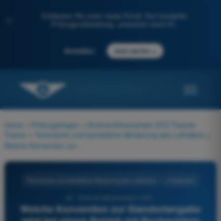
Entdecken Sie unser neues Portal: Ihre komplette
✨
Prüfungsvorbereitung, unterstützt durch KI.
→
Anmelden
Jetzt starten
Home
>
Prüfungsfragen
>
Drohnenführerschein STS Theorie-
Trainer
>
Technische und betriebliche Minderung des Luftrisikos
>
Welche Konvention zur Standortangabe wird bei einem Betrieb mit Beobachtern üblicherweise verwendet, um die relative Position eines erkannten Luftfahrzeugs rasch zu übermitteln?
Technische und betriebliche Minderung des Luftrisikos
4 Antworten
42 - Drohnenführerschein STS -
Welche Konvention zur Standortangabe
wird bei einem Betrieb mit Beobachtern