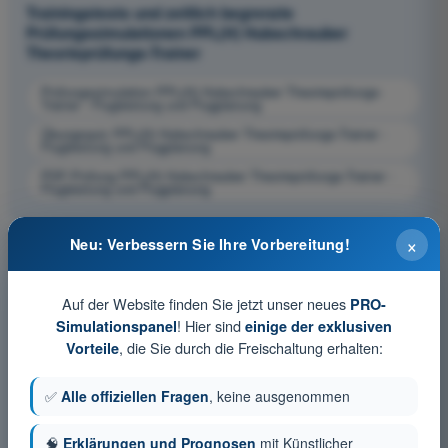
Trainingstests und zeitlich begrenzte
Prüfungssimulationen PPL(H) Hubschrauber
Theorieprüfungs-Trainer
Prüfungssimulation PPL(H) Hubschrauber Theorieprüfungs-
Trainer - Flugleistung und Flugplanung
Übungsquiz PPL(H) Hubschrauber Theorieprüfungs-Trainer -
Flugleistung und Flugplanung
PDF-Prüfung PPL(H) Hubschrauber Theorieprüfungs-Trainer -
Flugleistung und Flugplanung
×
Neu: Verbessern Sie Ihre Vorbereitung!
Auf der Website finden Sie jetzt unser neues
PRO-
! Hier sind
Simulationspanel
einige der exklusiven
, die Sie durch die Freischaltung erhalten:
Vorteile
✅
Alle offiziellen Fragen
, keine ausgenommen
🧠
Erklärungen und Prognosen
mit Künstlicher