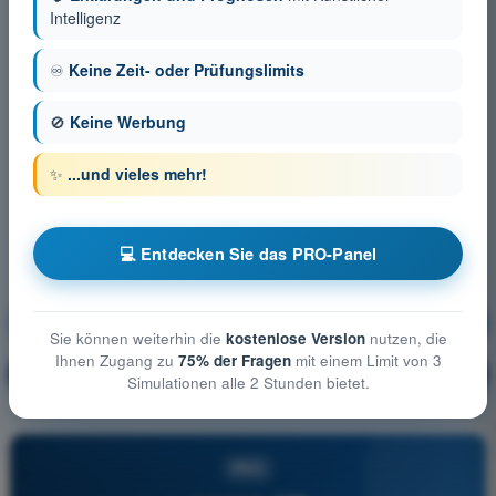
Intelligenz
♾️
Keine Zeit- oder Prüfungslimits
🚫
Keine Werbung
✨
...und vieles mehr!
💻 Entdecken Sie das PRO-Panel
Flugleistung und Flugplanung
Ausbildung!
Sie können weiterhin die
kostenlose Version
nutzen, die
Ihnen Zugang zu
75% der Fragen
mit einem Limit von 3
Erläuterung der Frage
🔒
PRO
Simulationen alle 2 Stunden bietet.
PRO