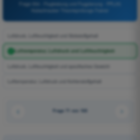
Frage 554 - Flugleistung und Flugplanung - PPL(H)
Hubschrauber Theorieprüfungs-Trainer
Luftdruck, Luftfeuchtigkeit und Stickstoffgehalt
Lufttemperatur, Luftdruck und Luftfeuchtigkeit
Luftdruck, Luftfeuchtigkeit und spezifisches Gewicht
Lufttemperatur, Luftdruck und Kohlenstoffgehalt
Frage 71 von 168