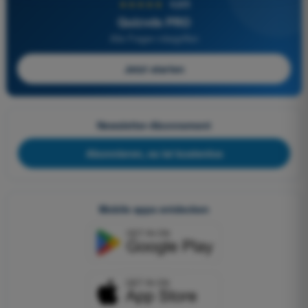
★★★★★
4,6/5
Quizvds PRO
Alle Fragen inbegriffen
Jetzt starten
Newsletter-Abonnement
Abonnieren, es ist kostenlos
Mobile apps entdecken