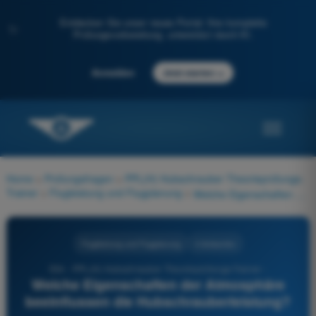
Entdecken Sie unser neues Portal: Ihre komplette
✨
Prüfungsvorbereitung, unterstützt durch KI.
→
Anmelden
Jetzt starten
Home
>
Prüfungsfragen
>
PPL(H) Hubschrauber Theorieprüfungs-
Trainer
>
Flugleistung und Flugplanung
>
Welche Eigenschaften der Atmosphäre beeinflussen die Hubschrauberleistung?
Flugleistung und Flugplanung
4 Antworten
554 - PPL(H) Hubschrauber Theorieprüfungs-Trainer -
Welche Eigenschaften der Atmosphäre
beeinflussen die Hubschrauberleistung?