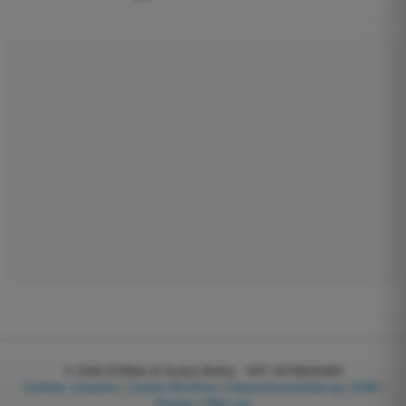
© 2026
EGWeb di Guatta Mattia - VAT: 04768540983
Cookies verwalten
|
Cookie-Richtlinie
|
Datenschutzerklärung
|
AGB
|
Partner
|
Über uns