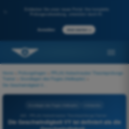
Entdecken Sie unser neues Portal: Ihre komplette
✨
Prüfungsvorbereitung, unterstützt durch KI.
→
Anmelden
Jetzt starten
Home
>
Prüfungsfragen
>
PPL(H) Hubschrauber Theorieprüfungs-
Trainer
>
Grundlagen des Fluges (Helikopter)
>
Die Geschwindigkeit VY ist definiert als die Geschwindigkeit...
Grundlagen des Fluges (Helikopter)
4 Antworten
443 - PPL(H) Hubschrauber Theorieprüfungs-Trainer -
Die Geschwindigkeit VY ist definiert als die
Geschwindigkeit...