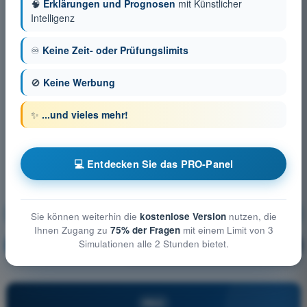
🧠
Erklärungen und Prognosen
mit Künstlicher
Intelligenz
♾️
Keine Zeit- oder Prüfungslimits
🚫
Keine Werbung
✨
...und vieles mehr!
💻 Entdecken Sie das PRO-Panel
Grundlagen des Fluges (Helikopter)
Sie können weiterhin die
kostenlose Version
nutzen, die
Ihnen Zugang zu
75% der Fragen
mit einem Limit von 3
Simulationen alle 2 Stunden bietet.
Ausbildung!
Erläuterung der Frage
🔒
PRO
PRO