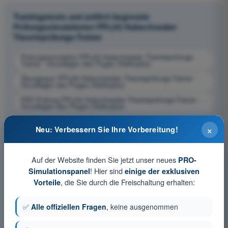
Trainingstests und zeitlich begrenzte
Prüfungssimulationen PPL(H) Hubschrauber
Theorieprüfungs-Trainer
Prüfungssimulation PPL(H) Hubschrauber Theorieprüfungs-
Trainer - Grundlagen des Fluges (Helikopter)
Übungsquiz PPL(H) Hubschrauber Theorieprüfungs-Trainer -
Grundlagen des Fluges (Helikopter)
PDF-Prüfung PPL(H) Hubschrauber Theorieprüfungs-Trainer -
Grundlagen des Fluges (Helikopter)
×
Neu: Verbessern Sie Ihre Vorbereitung!
Auf der Website finden Sie jetzt unser neues
PRO-
! Hier sind
Simulationspanel
einige der exklusiven
, die Sie durch die Freischaltung erhalten:
Vorteile
✅
Alle offiziellen Fragen
, keine ausgenommen