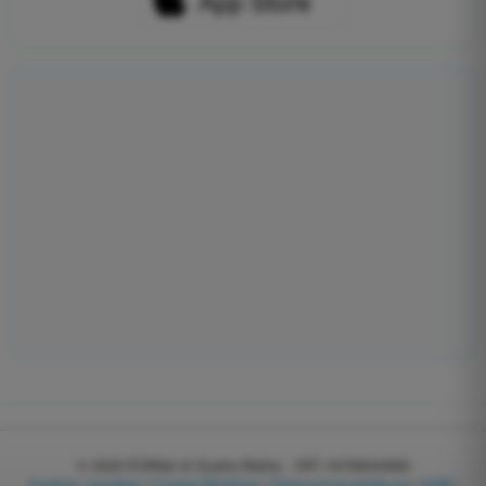
© 2026
EGWeb di Guatta Mattia - VAT: 04768540983
Cookies verwalten
|
Cookie-Richtlinie
|
Datenschutzerklärung
|
AGB
|