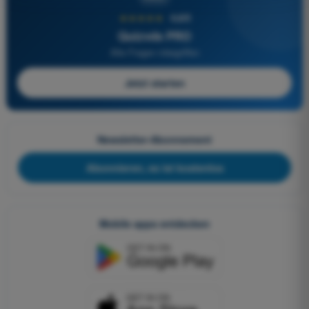
★★★★★
4,6/5
Quizvds PRO
Alle Fragen inbegriffen
Jetzt starten
Newsletter-Abonnement
Abonnieren, es ist kostenlos
Mobile apps entdecken