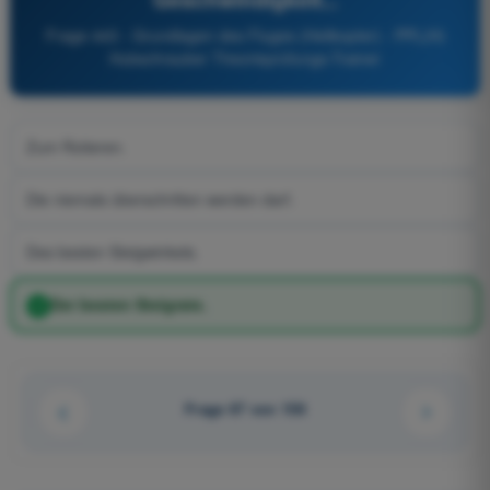
Frage 443 - Grundlagen des Fluges (Helikopter) - PPL(H)
Hubschrauber Theorieprüfungs-Trainer
Zum Rotieren.
Die niemals überschritten werden darf.
Des besten Steigwinkels.
Der besten Steigrate.
Frage 67 von 158