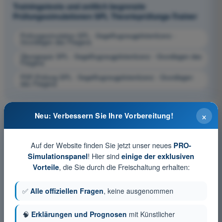
Trainingstests und zeitlich begrenzte
Prüfungssimulationen SPL Theorieprüfungs-Trainer
Prüfungssimulation SPL - Segelflugzeugpilotenlizenz -
Grundlagen des Fliegens
Übungsquiz SPL - Segelflugzeugpilotenlizenz - Grundlagen des
Fliegens
PDF-Prüfung SPL - Segelflugzeugpilotenlizenz - Grundlagen
des Fliegens
×
Neu: Verbessern Sie Ihre Vorbereitung!
Auf der Website finden Sie jetzt unser neues
PRO-
! Hier sind
Simulationspanel
einige der exklusiven
, die Sie durch die Freischaltung erhalten:
Vorteile
✅
Alle offiziellen Fragen
, keine ausgenommen
🧠
Erklärungen und Prognosen
mit Künstlicher