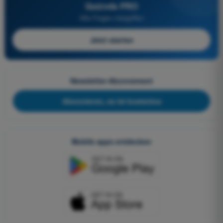
Quizvds PRO
Alle Fragen inbegriffen
Jetzt starten
Newsletter-Abonnement
Abonnieren, es ist kostenlos
Mobile apps entdecken