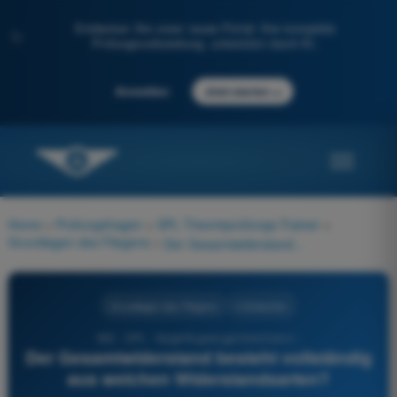
Entdecken Sie unser neues Portal: Ihre komplette
✨
Prüfungsvorbereitung, unterstützt durch KI.
→
Anmelden
Jetzt starten
Home
>
Prüfungsfragen
>
SPL Theorieprüfungs-Trainer
>
Grundlagen des Fliegens
>
Der Gesamtwiderstand besteht vollständig aus welchen Widerstandsarten?
Grundlagen des Fliegens
4 Antworten
362 - SPL - Segelflugzeugpilotenlizenz -
Der Gesamtwiderstand besteht vollständig
aus welchen Widerstandsarten?