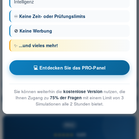
Intelligenz
♾️
Keine Zeit- oder Prüfungslimits
🚫
Keine Werbung
✨
...und vieles mehr!
💻 Entdecken Sie das PRO-Panel
Grundlagen des Fliegens
Ausbildung!
Sie können weiterhin die
kostenlose Version
nutzen, die
Ihnen Zugang zu
75% der Fragen
mit einem Limit von 3
Erläuterung der Frage
🔒
PRO
Simulationen alle 2 Stunden bietet.
PRO
★★★★★
4,6/5