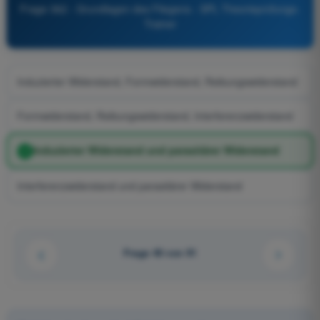
Frage 362 - Grundlagen des Fliegens - SPL Theorieprüfungs-
Trainer
Induzierter Widerstand, Formwiderstand, Reibungswiderstand
Formwiderstand, Reibungswiderstand, Interferenzwiderstand
Induzierter Widerstand und parasitärer Widerstand
Interferenzwiderstand und parasitärer Widerstand
Frage 40 von 91