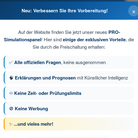
×
Neu: Verbessern Sie Ihre Vorbereitung!
Auf der Website finden Sie jetzt unser neues
PRO-
Simulationspanel
! Hier sind
einige der exklusiven Vorteile
, die
Sie durch die Freischaltung erhalten:
pf montiert
✅
Alle offiziellen Fragen
, keine ausgenommen
🧠
Erklärungen und Prognosen
mit Künstlicher Intelligenz
♾️
Keine Zeit- oder Prüfungslimits
ge 85 von 91
Nächste Frage
🚫
Keine Werbung
✨
...und vieles mehr!
üfungssimulationen SPL Theorieprüfungs-Trainer