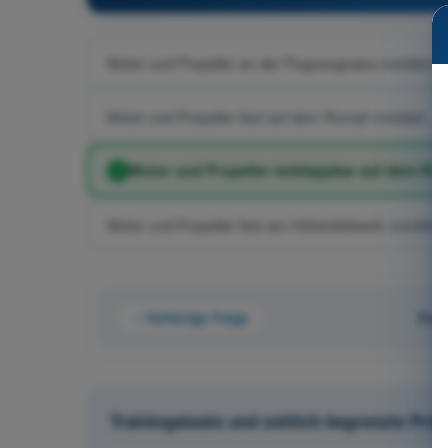
Motor und Propeller an der Flugzeugnase montiert
Motor und Propeller fest auf dem Rumpf montiert.
Motor und Propeller einklappbar auf dem Rum
Motor und Propeller fest am Höhenleitwerk montiert
Vorherige Frage
Fra
Trainingstests und zeitlich begrenzte Pr