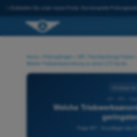
✨
Entdecken Sie unser neues Portal: Ihre komplette Prüfungsvorbe
Home
>
Prüfungsfragen
>
SPL Theorieprüfungs-Trainer
Welche Triebwerksanordnung an einem LFZ hat den geringsten Widerstand?
Grundlagen des
407 - SPL - Sege
Welche Triebwerksanor
geringste
Frage 407 - Grundlagen des F