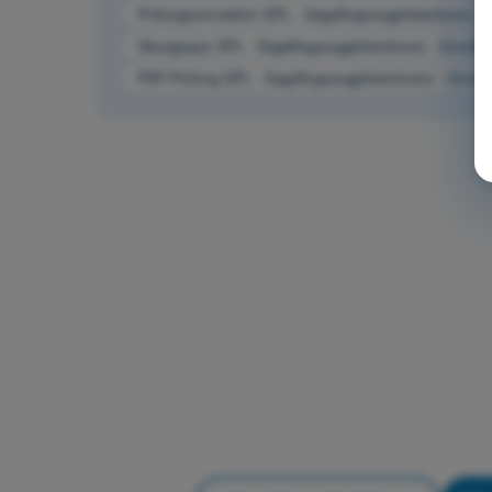
Prüfungssimulation SPL - Segelflugzeugpilotenlizenz -
Übungsquiz SPL - Segelflugzeugpilotenlizenz - Grundla
PDF-Prüfung SPL - Segelflugzeugpilotenlizenz - Grundl