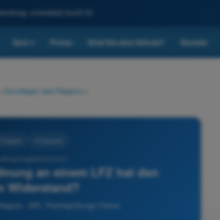
reitung, unterstützt durch KI.
Quiz
Preise
Sind Sie eine Schule?
Kontakt
▾
>
Grundlagen des Fliegens
>
 Fliegens
4 Antworten
lflugzeugpilotenlizenz -
dnung an einem LFZ hat den
n Widerstand?
liegens - SPL Theorieprüfungs-Trainer