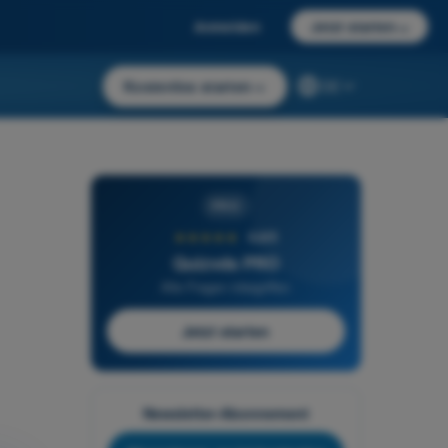
Anmelden
Jetzt starten
→
Kostenlos starten
→
DE
PRO
★★★★★
4,6/5
Quizvds PRO
Alle Fragen inbegriffen
Jetzt starten
Newsletter-Abonnement