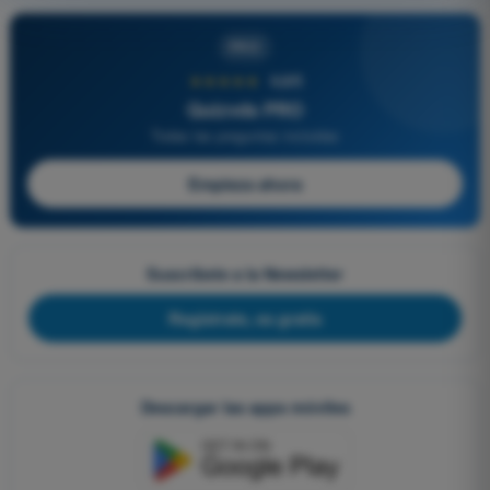
PRO
★★★★★
4,6/5
Quizvds PRO
Todas las preguntas incluidas
Empieza ahora
Suscríbete a la Newsletter
Regístrate, es gratis
Descargar las apps móviles