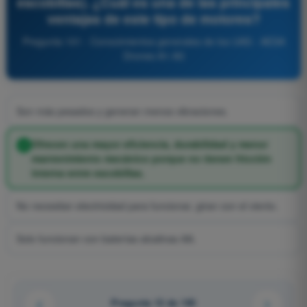
escobillas). ¿Cuál es una de las principales
ventajas de este tipo de motores?
Pregunta 101 - Conocimientos generales de los UAS - AESA
Drones A1-A3
Son más pesados y generan menos vibraciones.
Ofrecen una mayor eficiencia, durabilidad y menor
mantenimiento mecánico porque no tienen fricción
interna entre escobillas.
No necesitan electricidad para funcionar, giran con el viento.
Solo funcionan con baterías alcalinas AA.
Pregunta 12 de 140