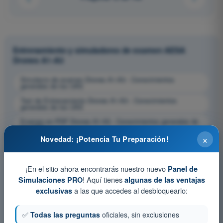
Entrenamiento y simuladores de examen AESA
Drones A1-A3
Simulacro de examen Drones A1-A3 - Conocimientos
generales de los UAS
Test de Entrenamiento Drones A1-A3 - Conocimientos
generales de los UAS
Examen en PDF Drones A1-A3 - Conocimientos generales de
los UAS
×
Novedad: ¡Potencia Tu Preparación!
¡En el sitio ahora encontrarás nuestro nuevo
Panel de
! Aquí tienes
Simulaciones PRO
algunas de las ventajas
a las que accedes al desbloquearlo:
exclusivas
✅
Todas las preguntas
oficiales, sin exclusiones