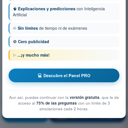
🧠
Explicaciones y predicciones
con Inteligencia
Artificial
♾️
Sin límites
de tiempo ni de exámenes
🚫
Cero publicidad
✨
...¡y mucho más!
💻 Descubre el Panel PRO
Aun así, puedes continuar con la
versión gratuita
, que te da
Conocimientos generales de los UAS
acceso al
75% de las preguntas
con un límite de 3
simulaciones cada 2 horas.
¡Entrenamiento!
Explicación de la pregunta
🔒
PRO