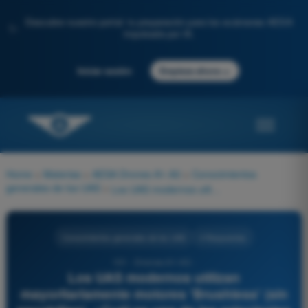
Descubre nuestro portal: tu preparación para los exámenes AESA
✨
impulsada por IA.
→
Iniciar sesión
Empieza ahora
Home
>
Materias
>
AESA Drones A1-A3
>
Conocimientos
generales de los UAS
>
Los UAS modernos utilizan mayoritariamente motores 'Brushless' (sin escobillas). ¿Cuál es una de las principales ventajas de este tipo de motores?
Conocimientos generales de los UAS
4 Respuestas
101 - Drones A1-A3 -
Los UAS modernos utilizan
mayoritariamente motores 'Brushless' (sin