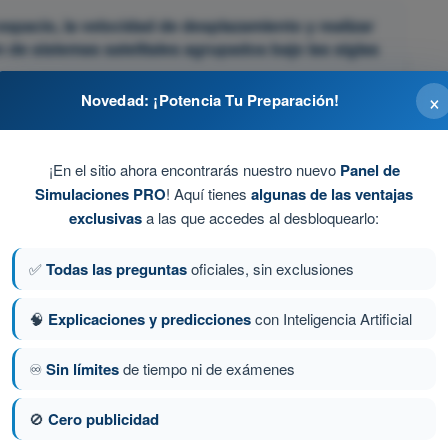
 de sistemas satelitales agrupados bajo las siglas
×
Novedad: ¡Potencia Tu Preparación!
.
¡En el sitio ahora encontrarás nuestro nuevo
Panel de
Simulaciones PRO
! Aquí tienes
algunas de las ventajas
exclusivas
a las que accedes al desbloquearlo:
✅
Todas las preguntas
oficiales, sin exclusiones
🧠
Explicaciones y predicciones
con Inteligencia Artificial
♾️
Sin límites
de tiempo ni de exámenes
cuadricóptero estándar?
🚫
Cero publicidad