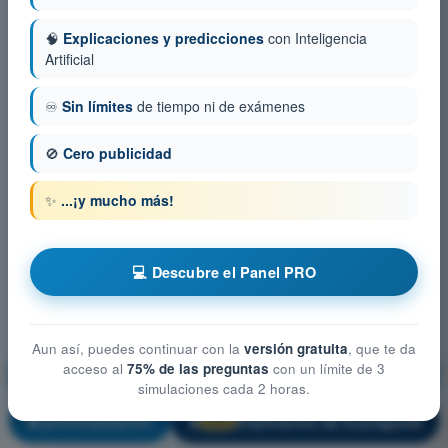
🧠
Explicaciones y predicciones
con Inteligencia
Artificial
♾️
Sin límites
de tiempo ni de exámenes
🚫
Cero publicidad
✨
...¡y mucho más!
💻 Descubre el Panel PRO
Aun así, puedes continuar con la
versión gratuita
, que te da
acceso al
75% de las preguntas
con un límite de 3
Conocimientos generales de los UAS
simulaciones cada 2 horas.
¡Entrenamiento!
Explicación de la pregunta
🔒
PRO