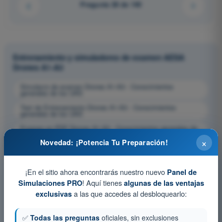
Pregunta 28 de 140
Entrenamiento y simuladores de examen AESA
Drones A1-A3
Simulacro de examen Drones A1-A3 - Conocimientos
generales de los UAS
Test de Entrenamiento Drones A1-A3 - Conocimientos
generales de los UAS
Examen en PDF Drones A1-A3 - Conocimientos generales de
los UAS
×
Novedad: ¡Potencia Tu Preparación!
¡En el sitio ahora encontrarás nuestro nuevo
Panel de
! Aquí tienes
Simulaciones PRO
algunas de las ventajas
a las que accedes al desbloquearlo:
exclusivas
✅
Todas las preguntas
oficiales, sin exclusiones