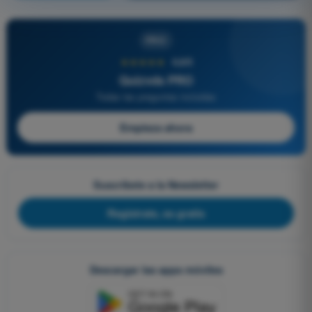
PRO
★★★★★
4,6/5
Quizvds PRO
Todas las preguntas incluidas
Empieza ahora
Suscríbete a la Newsletter
Regístrate, es gratis
Descargar las apps móviles