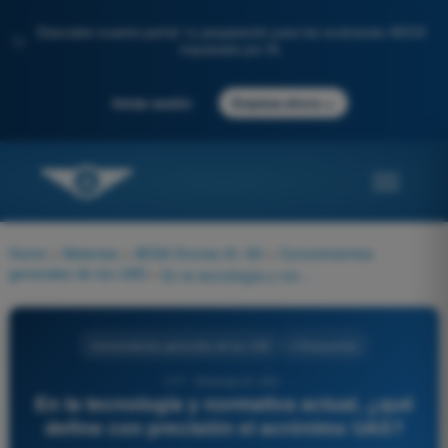
Descubre nuestro portal: tu preparación para los exámenes AESA
✨
impulsada por IA.
→
Iniciar sesión
Empieza ahora
Home
>
Materias
>
AESA Drones A1-A3
>
Conocimientos
generales de los UAS
>
En la tecnología y normativa actual, ¿qué define con precisión el acrónimo UAS?
Conocimientos generales de los UAS
4 Respuestas
117 - Drones A1-A3 -
En la tecnología y normativa actual, ¿qué
define con precisión el acrónimo UAS?