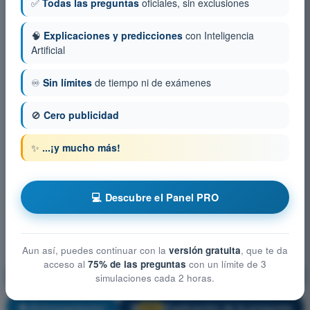
✅
Todas las preguntas
oficiales, sin exclusiones
🧠
Explicaciones y predicciones
con Inteligencia
Artificial
♾️
Sin límites
de tiempo ni de exámenes
🚫
Cero publicidad
✨
...¡y mucho más!
💻 Descubre el Panel PRO
Aun así, puedes continuar con la
versión gratuita
, que te da
acceso al
75% de las preguntas
con un límite de 3
Conocimientos generales de los UAS
simulaciones cada 2 horas.
¡Entrenamiento!
Explicación de la pregunta
🔒
PRO