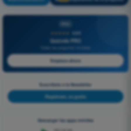
PRO
★★★★★
4,6/5
Quizvds PRO
Todas las preguntas incluidas
Empieza ahora
Suscríbete a la Newsletter
Regístrate, es gratis
Descargar las apps móviles