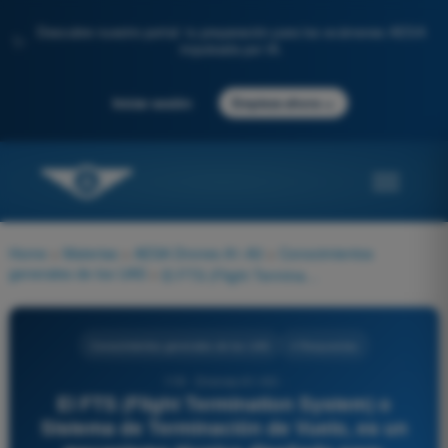
Descubre nuestro portal: tu preparación para los exámenes AESA
✨
impulsada por IA.
→
Iniciar sesión
Empieza ahora
Home
>
Materias
>
AESA Drones A1-A3
>
Conocimientos
generales de los UAS
>
El FTS (Flight Termination System) o Sistema de Terminación de Vuelo, es un mecanismo técnico diseñado para:
Conocimientos generales de los UAS
4 Respuestas
119 - Drones A1-A3 -
El FTS (Flight Termination System) o
Sistema de Terminación de Vuelo, es un