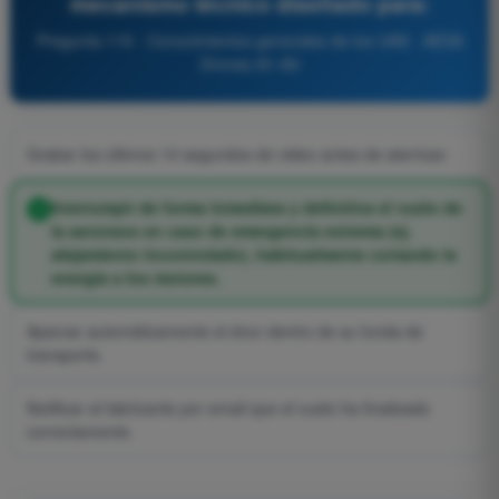
mecanismo técnico diseñado para:
Pregunta 119 - Conocimientos generales de los UAS - AESA
Drones A1-A3
Grabar los últimos 10 segundos de video antes de aterrizar.
Interrumpir de forma inmediata y definitiva el vuelo de
la aeronave en caso de emergencia extrema (ej.
alejamiento incontrolado), habitualmente cortando la
energía a los motores.
Aparcar automáticamente el dron dentro de su funda de
transporte.
Notificar al fabricante por email que el vuelo ha finalizado
correctamente.