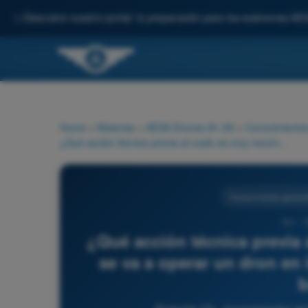
✨
Descubre nuestro portal: tu preparación para los exámenes AE
Home
>
Materias
>
AESA Drones A1-A3
>
Conocimientos
¿Qué acción técnica previa al vuelo es muy recomendable si se va a operar un dron en invierno con temperaturas muy bajas?
Conocimientos general
131 - 
¿Qué acción técnica previa
se va a operar un dron en
b