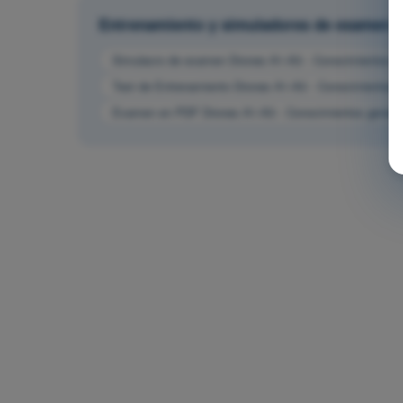
Entrenamiento y simuladores de examen
Simulacro de examen Drones A1-A3 - Conocimientos g
Test de Entrenamiento Drones A1-A3 - Conocimientos 
Examen en PDF Drones A1-A3 - Conocimientos genera