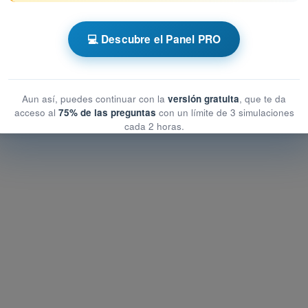
 AESA Drones A1-A3
💻 Descubre el Panel PRO
enerales de los UAS
generales de los UAS
les de los UAS
Aun así, puedes continuar con la
versión gratuita
, que te da
acceso al
75% de las preguntas
con un límite de 3 simulaciones
cada 2 horas.