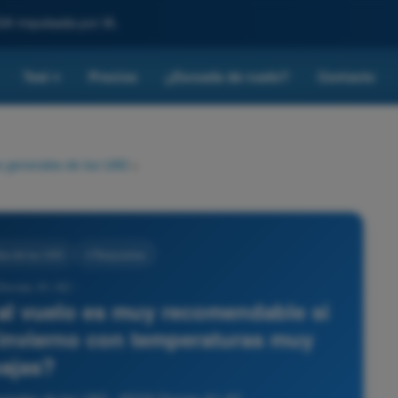
SA impulsada por IA.
Test
Precios
¿Escuela de vuelo?
Contacto
▾
 generales de los UAS
>
es de los UAS
4 Respuestas
Drones A1-A3 -
 al vuelo es muy recomendable si
 invierno con temperaturas muy
ajas?