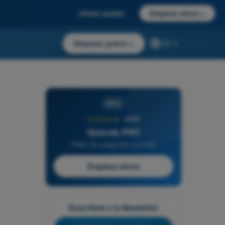
Iniciar sesión
Empieza ahora
→
Empezar gratis
→
ES
PRO
★★★★★
4,6/5
Quizvds PRO
Todas las preguntas incluidas
Empieza ahora
Suscríbete a la Newsletter