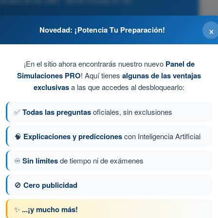
nerales de los UAS - AESA Drones A1-A3
×
Novedad: ¡Potencia Tu Preparación!
e mejor.
¡En el sitio ahora encontrarás nuestro nuevo
Panel de
 un bolsillo interior cerca del calor corporal) a unos 20-
Simulaciones PRO
! Aquí tienes
algunas de las ventajas
r.
exclusivas
a las que accedes al desbloquearlo:
✅
Todas las preguntas
oficiales, sin exclusiones
ancar.
🧠
Explicaciones y predicciones
con Inteligencia Artificial
♾️
Sin límites
de tiempo ni de exámenes
ta 42 de 140
Siguiente pregunta
🚫
Cero publicidad
✨
...¡y mucho más!