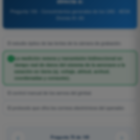
directa a:
Pregunta 159 - Conocimientos generales de los UAS - AESA
Drones A1-A3
El estudio óptico de las lentes de la cámara de grabación.
La medición remota y transmisión bidireccional en
tiempo real de datos del sistema de la aeronave a la
estación en tierra (ej. voltaje, altitud, actitud,
coordenadas y consumo).
El control manual de los servos del gimbal.
El protocolo que cifra los correos electrónicos del operador.
Pregunta 70 de 140