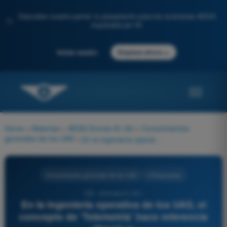
Descubre nuestro portal: tu preparación para los exámenes AESA
✨
impulsada por IA.
→
Iniciar sesión
Empieza ahora
Home
>
Materias
>
AESA Drones A1-A3
>
Conocimientos
generales de los UAS
>
En la ingeniería operativa de los UAS, el concepto de 'Telemetría' hace referencia directa a:
Conocimientos generales de los UAS
4 Respuestas
159 - Drones A1-A3 -
En la ingeniería operativa de los UAS, el
concepto de 'Telemetría' hace referencia