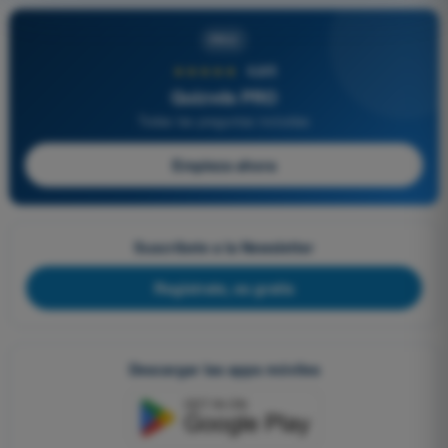
PRO
★★★★★
4,6/5
Quizvds PRO
Todas las preguntas incluidas
Empieza ahora
Suscríbete a la Newsletter
Regístrate, es gratis
Descargar las apps móviles