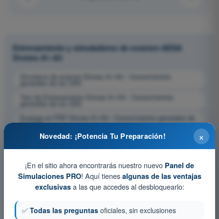
Entrenamiento y simuladores de examen AESA
Drones A1-A3
Simulacro de examen Drones A1-A3 - Conocimientos
generales de los UAS
Test de Entrenamiento Drones A1-A3 - Conocimientos
generales de los UAS
Examen en PDF Drones A1-A3 - Conocimientos generales de
los UAS
×
Novedad: ¡Potencia Tu Preparación!
¡En el sitio ahora encontrarás nuestro nuevo
Panel de
! Aquí tienes
Simulaciones PRO
algunas de las ventajas
a las que accedes al desbloquearlo:
exclusivas
✅
Todas las preguntas
oficiales, sin exclusiones