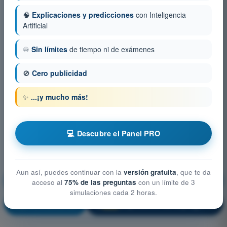
🧠
Explicaciones y predicciones
con Inteligencia
Artificial
♾️
Sin límites
de tiempo ni de exámenes
🚫
Cero publicidad
✨
...¡y mucho más!
💻 Descubre el Panel PRO
Aun así, puedes continuar con la
versión gratuita
, que te da
Conocimientos generales de los UAS
acceso al
75% de las preguntas
con un límite de 3
simulaciones cada 2 horas.
¡Entrenamiento!
Explicación de la pregunta
🔒
PRO