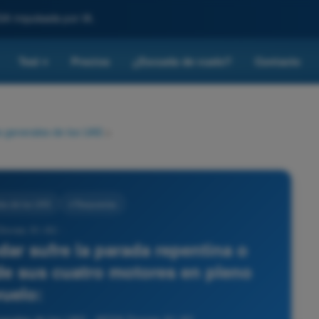
SA impulsada por IA.
Test
Precios
¿Escuela de vuelo?
Contacto
▾
 generales de los UAS
>
es de los UAS
4 Respuestas
Drones A1-A3 -
dar sufre la parada repentina o
e sus cuatro motores en pleno
vuelo: