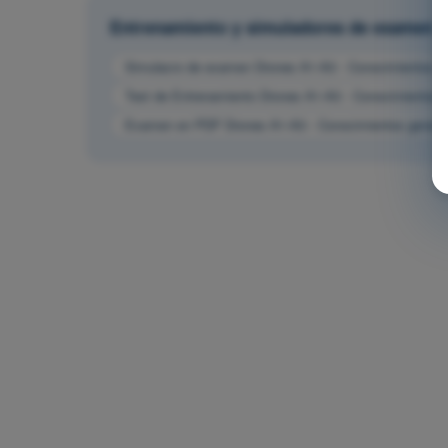
Entrenamiento y simuladores de examen
Simulacro de examen Drones A1-A3 - Conocimientos g
Test de Entrenamiento Drones A1-A3 - Conocimientos 
Examen en PDF Drones A1-A3 - Conocimientos genera