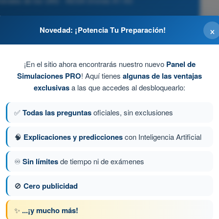
nerales de los UAS - AESA Drones A1-A3
×
Novedad: ¡Potencia Tu Preparación!
o de sustentación y el control de guiñada,
da.
¡En el sitio ahora encontrarás nuestro nuevo
Panel de
Simulaciones PRO
! Aquí tienes
algunas de las ventajas
s y aterrizará suavemente.
exclusivas
a las que accedes al desbloquearlo:
 se le acabe la batería.
✅
Todas las preguntas
oficiales, sin exclusiones
🧠
Explicaciones y predicciones
con Inteligencia Artificial
♾️
Sin límites
de tiempo ni de exámenes
ta 76 de 140
Siguiente pregunta
🚫
Cero publicidad
✨
...¡y mucho más!