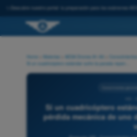
✨
Descubre nuestro portal: tu preparación para los exámenes AE
Home
>
Materias
>
AESA Drones A1-A3
>
Conocimientos
Si un cuadricóptero estándar sufre la parada repentina o pérdida mecánica de uno de sus cuatro motores en pleno vuelo:
Conocimientos general
165 - 
Si un cuadricóptero están
pérdida mecánica de uno d