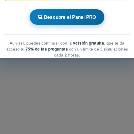
 AESA Drones A1-A3
💻 Descubre el Panel PRO
enerales de los UAS
generales de los UAS
les de los UAS
Aun así, puedes continuar con la
versión gratuita
, que te da
acceso al
75% de las preguntas
con un límite de 3 simulaciones
cada 2 horas.