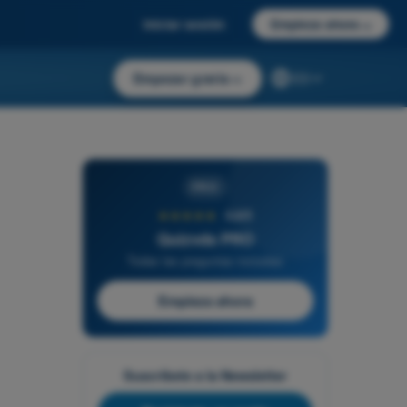
Iniciar sesión
Empieza ahora
→
Empezar gratis
→
ES
PRO
★★★★★
4,6/5
Quizvds PRO
Todas las preguntas incluidas
Empieza ahora
Suscríbete a la Newsletter