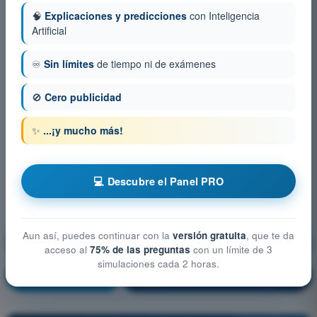
🧠
Explicaciones y predicciones
con Inteligencia
Artificial
♾️
Sin límites
de tiempo ni de exámenes
🚫
Cero publicidad
✨
...¡y mucho más!
💻 Descubre el Panel PRO
Aun así, puedes continuar con la
versión gratuita
, que te da
Conocimientos generales de los UAS
acceso al
75% de las preguntas
con un límite de 3
simulaciones cada 2 horas.
¡Entrenamiento!
Explicación de la pregunta
🔒
PRO