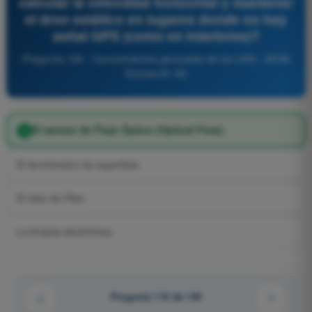
calcular la velocidad horizontal y mantener
el dron estático en lugares donde no hay
señal GPS (como en interiores)?
Pregunta 199 - Conocimientos generales de los UAS - AESA
Drones A1-A3
El sensor de Flujo Óptico (Optical Flow).
El termómetro de superficie.
El tubo de Pitot.
La brújula electrónica.
Pregunta 110 de 140