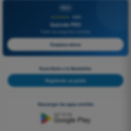
PRO
★★★★★
4,6/5
Quizvds PRO
Todas las preguntas incluidas
Empieza ahora
Suscríbete a la Newsletter
Regístrate, es gratis
Descargar las apps móviles