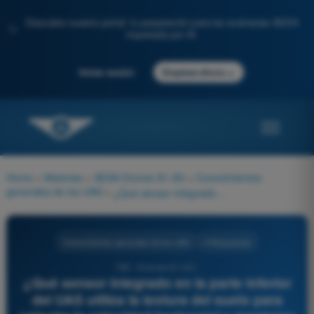
Descubre nuestro portal: tu preparación para los exámenes AESA
✨
impulsada por IA.
→
Iniciar sesión
Empieza ahora
Home
>
Materias
>
AESA Drones A1-A3
>
Conocimientos
generales de los UAS
>
¿Qué sensor integrado en la parte inferior del UAS utiliza la textura del suelo para calcular la velocidad horizontal y mantener el dron estático en lugares donde no hay señal GPS (como en interiores)?
Conocimientos generales de los UAS
4 Respuestas
199 - Drones A1-A3 -
¿Qué sensor integrado en la parte inferior
del UAS utiliza la textura del suelo para