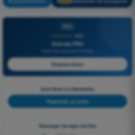
¡Entrenamiento!
Explicación de la pregunta
🔒
PRO
PRO
★★★★★
4,6/5
Quizvds PRO
Todas las preguntas incluidas
Empieza ahora
Suscríbete a la Newsletter
Regístrate, es gratis
Descargar las apps móviles