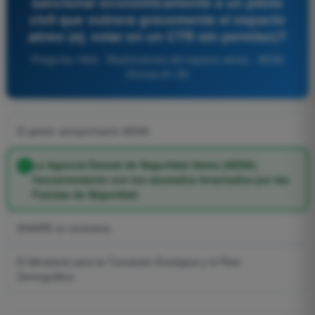
sancionar económicamente a un piloto
civil que vulnera gravemente el espacio
aéreo (ej. volar en un CTR sin permiso)?
Pregunta 1063 - Restricciones del espacio aéreo - AESA
Drones A1-A3
El gestor aeroportuario AENA.
La Agencia Estatal de Seguridad Aérea (AESA),
frecuentemente con los atestados levantados por las
Fuerzas de Seguridad.
ENAIRE en exclusiva.
El Ministerio para la Transición Ecológica y el Reto
Demográfico.