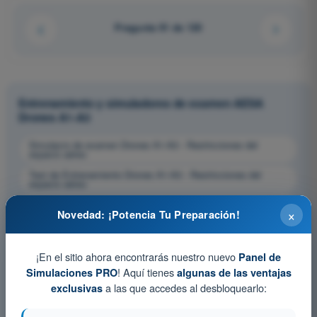
Pregunta 91 de 120
Entrenamiento y simuladores de examen AESA
Drones A1-A3
Simulacro de examen Drones A1-A3 - Restricciones del
espacio aéreo
Test de Entrenamiento Drones A1-A3 - Restricciones del
espacio aéreo
Examen en PDF Drones A1-A3 - Restricciones del espacio
×
aéreo
Novedad: ¡Potencia Tu Preparación!
¡En el sitio ahora encontrarás nuestro nuevo
Panel de
! Aquí tienes
Simulaciones PRO
algunas de las ventajas
a las que accedes al desbloquearlo:
exclusivas