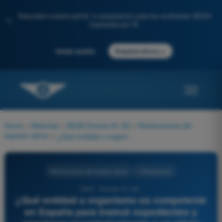
Descubre nuestro portal: tu preparación para los exámenes AESA
✨
impulsada por IA.
→
Iniciar sesión
Empieza ahora
Home
>
Materias
>
AESA Drones A1-A3
>
Restricciones del
espacio aéreo
>
¿Qué entidad u organismo es competente en España para instruir expedientes y sancionar económicamente a un piloto civil que vulnera gravemente el espacio aéreo (ej. volar en un CTR sin permiso)?
Restricciones del espacio aéreo
4 Respuestas
1063 - Drones A1-A3 -
¿Qué entidad u organismo es competente
en España para instruir expedientes y