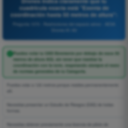
Drones indica claramente que tu
cuadrícula exacta está "Exenta de
coordinación hasta 50 metros de altura":
Pregunta 1070 - Restricciones del espacio aéreo - AESA
Drones A1-A3
Puedes volar tu UAS libremente por debajo de esos 50
metros de altura AGL sin tener que tramitar la
coordinación con la torre, respetando siempre el resto
de normas generales de tu Categoría.
Puedes volar a 120 metros porque resides permanentemente
allí.
Necesitas presentar un Estudio de Riesgos (EAS) de todas
formas.
Necesitas obtener previamente una licencia de piloto de