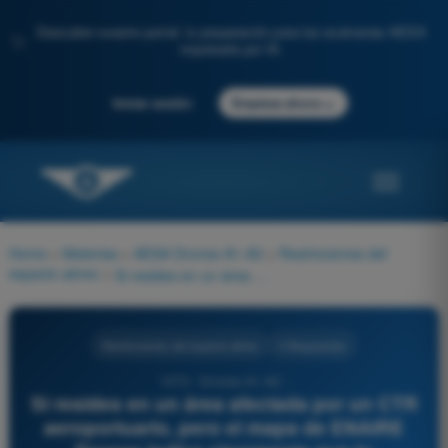
Descubre nuestro portal: tu preparación para los exámenes AESA
✨
impulsada por IA.
→
Iniciar sesión
Empieza ahora
Home
>
Materias
>
AESA Drones A1-A3
>
Restricciones del
espacio aéreo
>
Si resides en un área afectada por un CTR aeroportuario, pero el mapa de ENAIRE Drones indica claramente que tu cuadrícula exacta está "Exenta de coordinación hasta 50 metros de altura":
Restricciones del espacio aéreo
4 Respuestas
1070 - Drones A1-A3 -
Si resides en un área afectada por un CTR
aeroportuario, pero el mapa de ENAIRE