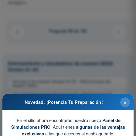
ultraligero.
Pregunta 98 de 120
Entrenamiento y simuladores de examen AESA
Drones A1-A3
Simulacro de examen Drones A1-A3 - Restricciones del
espacio aéreo
Test de Entrenamiento Drones A1-A3 - Restricciones del
espacio aéreo
×
Novedad: ¡Potencia Tu Preparación!
Examen en PDF Drones A1-A3 - Restricciones del espacio
aéreo
¡En el sitio ahora encontrarás nuestro nuevo
Panel de
! Aquí tienes
Simulaciones PRO
algunas de las ventajas
a las que accedes al desbloquearlo:
exclusivas