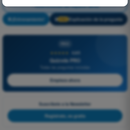
Restricciones del espacio aéreo
¡Entrenamiento!
Explicación de la pregunta
🔒
PRO
PRO
★★★★★
4,6/5
Quizvds PRO
Todas las preguntas incluidas
Empieza ahora
Suscríbete a la Newsletter
Regístrate, es gratis