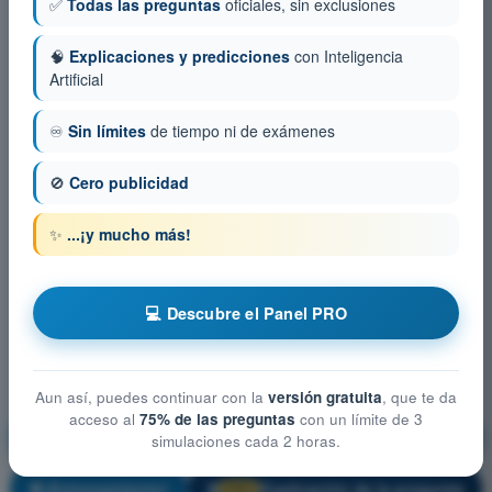
✅
Todas las preguntas
oficiales, sin exclusiones
🧠
Explicaciones y predicciones
con Inteligencia
Artificial
♾️
Sin límites
de tiempo ni de exámenes
🚫
Cero publicidad
✨
...¡y mucho más!
💻 Descubre el Panel PRO
Aun así, puedes continuar con la
versión gratuita
, que te da
acceso al
75% de las preguntas
con un límite de 3
Restricciones del espacio aéreo
simulaciones cada 2 horas.
¡Entrenamiento!
Explicación de la pregunta
🔒
PRO