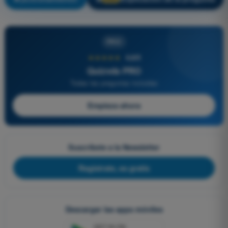
PRO
★★★★★
4,6/5
Quizvds PRO
Todas las preguntas incluidas
Empieza ahora
Suscríbete a la Newsletter
Regístrate, es gratis
Descargar las apps móviles