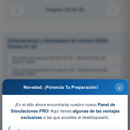
Pregunta 103 de 120
Entrenamiento y simuladores de examen AESA
Drones A1-A3
Simulacro de examen Drones A1-A3 - Restricciones del
espacio aéreo
Test de Entrenamiento Drones A1-A3 - Restricciones del
espacio aéreo
Examen en PDF Drones A1-A3 - Restricciones del espacio
×
aéreo
Novedad: ¡Potencia Tu Preparación!
¡En el sitio ahora encontrarás nuestro nuevo
Panel de
! Aquí tienes
Simulaciones PRO
algunas de las ventajas
a las que accedes al desbloquearlo:
exclusivas