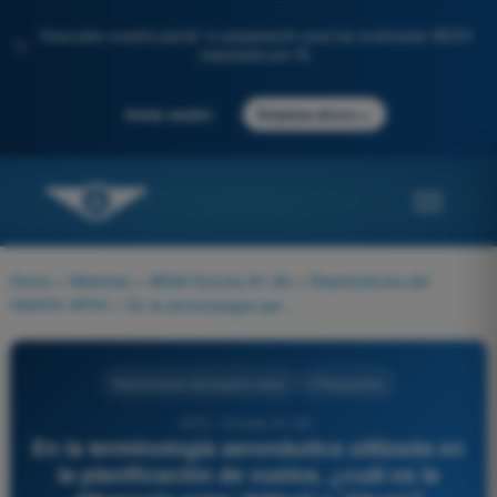
Descubre nuestro portal: tu preparación para los exámenes AESA
✨
impulsada por IA.
→
Iniciar sesión
Empieza ahora
Home
>
Materias
>
AESA Drones A1-A3
>
Restricciones del
espacio aéreo
>
En la terminología aeronáutica utilizada en la planificación de vuelos, ¿cuál es la diferencia entre 'Altitud' y 'Altura'?
Restricciones del espacio aéreo
4 Respuestas
1075 - Drones A1-A3 -
En la terminología aeronáutica utilizada en
la planificación de vuelos, ¿cuál es la