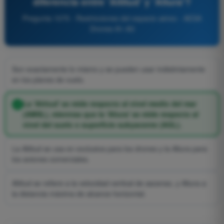
diferencia entre 'Altitud' y 'Altura'?
Pregunta 1075 - Restricciones del espacio aéreo - AESA
Drones A1-A3
Son exactamente lo mismo y se pueden usar indistintamente
en los planes de vuelo.
La 'Altitud' se mide respecto al nivel medio del mar
(AMSL), mientras que la 'Altura' se mide respecto al
nivel del suelo o superficie subyacente (AGL).
La Altitud se usa en exclusiva para los drones y la Altura para
los aviones comerciales.
Altitud se refiere a la velocidad vertical de ascenso, y Altura a
la distancia máxima de alcance horizontal.