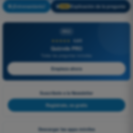
¡Entrenamiento!
Explicación de la pregunta
🔒
PRO
PRO
★★★★★
4,6/5
Quizvds PRO
Todas las preguntas incluidas
Empieza ahora
Suscríbete a la Newsletter
Regístrate, es gratis
Descargar las apps móviles