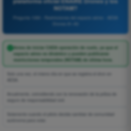
plataforma oficial ENAIRE Drones y los
NOTAM?
Pregunta 1080 - Restricciones del espacio aéreo - AESA
Drones A1-A3
Antes de iniciar CADA operación de vuelo, ya que el
espacio aéreo es dinámico y pueden publicarse
restricciones temporales (NOTAM) de última hora.
Solo una vez, el mismo día en que se registra el dron en
AESA.
Anualmente, coincidiendo con la renovación de la póliza de
seguro de responsabilidad civil.
Solamente cuando el piloto decida cambiar de comunidad
autónoma para volar.