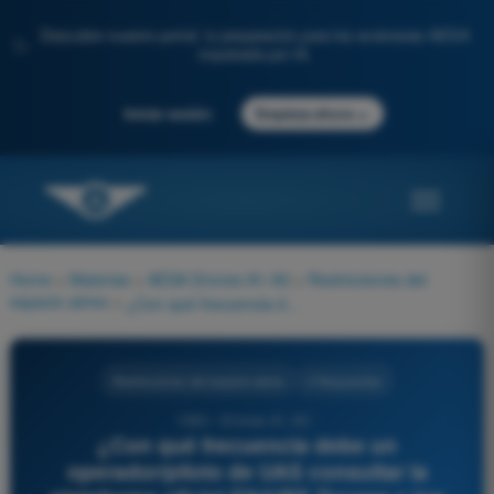
Descubre nuestro portal: tu preparación para los exámenes AESA
✨
impulsada por IA.
→
Iniciar sesión
Empieza ahora
Home
>
Materias
>
AESA Drones A1-A3
>
Restricciones del
espacio aéreo
>
¿Con qué frecuencia debe un operador/piloto de UAS consultar la plataforma oficial ENAIRE Drones y los NOTAM?
Restricciones del espacio aéreo
4 Respuestas
1080 - Drones A1-A3 -
¿Con qué frecuencia debe un
operador/piloto de UAS consultar la