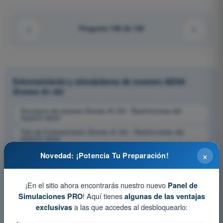
Pregunta 108 de 120
Entrenamiento y simuladores de examen AESA
Drones A1-A3
Simulacro de examen Drones A1-A3 - Restricciones del
espacio aéreo
Test de Entrenamiento Drones A1-A3 - Restricciones del
espacio aéreo
Examen en PDF Drones A1-A3 - Restricciones del espacio
×
Novedad: ¡Potencia Tu Preparación!
aéreo
¡En el sitio ahora encontrarás nuestro nuevo
Panel de
! Aquí tienes
Simulaciones PRO
algunas de las ventajas
a las que accedes al desbloquearlo:
exclusivas