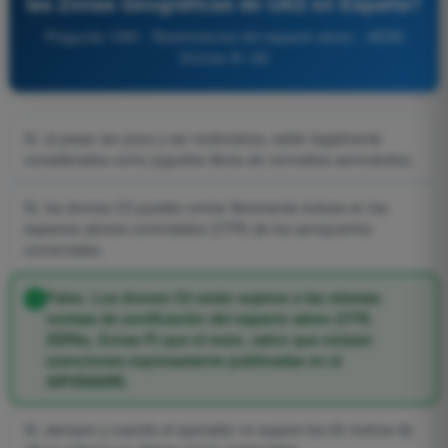
las Zonas Geográficas de UAS en España?
Pregunta 1090 - Restricciones del espacio aéreo - AESA
Drones A1-A3
Sí, al pesar tan poco y ser inofensivos, están legalmente
considerados como juguetes libres de normativa aeronáutica.
Sí, los drones C0 pueden entrar libremente incluso en los
espacios aéreos controlados (CTR) de los aeropuertos
comerciales.
Falso. Los drones C0 están sujetos a las mismas
normas de zonificación del espacio aéreo (CTR,
ZEPAs, Zonas P) que el resto, salvo que existan
exenciones expresamente publicadas en el
AIP/ENAIRE.
Sí, siempre y cuando el operador no supere los 20 metros de