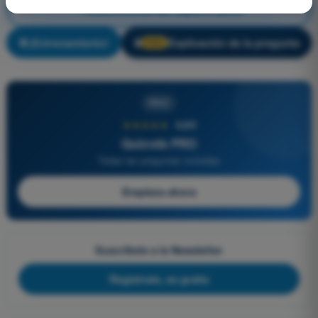
Restricciones del espacio aéreo
¡Entrenamiento!
Explicación de la pregunta
🔒
PRO
PRO
★★★★★
4,6/5
Quizvds PRO
Todas las preguntas incluidas
Empieza ahora
Suscríbete a la Newsletter
Regístrate, es gratis