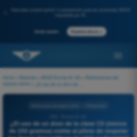
Descubre nuestro portal: tu preparación para los exámenes AESA
✨
impulsada por IA.
→
Iniciar sesión
Empieza ahora
Home
>
Materias
>
AESA Drones A1-A3
>
Restricciones del
espacio aéreo
>
¿El uso de un dron de la clase C0 (menos de 250 gramos) exime al piloto de respetar las Zonas Geográficas de UAS en España?
Restricciones del espacio aéreo
4 Respuestas
1090 - Drones A1-A3 -
¿El uso de un dron de la clase C0 (menos
de 250 gramos) exime al piloto de respetar