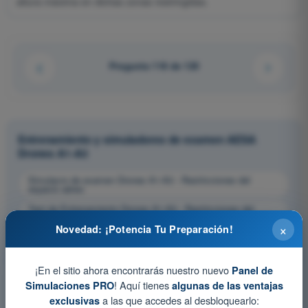
altura máxima en dichas zonas restringidas.
Pregunta 118 de 120
Entrenamiento y simuladores de examen AESA
Drones A1-A3
Simulacro de examen Drones A1-A3 - Restricciones del
espacio aéreo
Test de Entrenamiento Drones A1-A3 - Restricciones del
espacio aéreo
×
Novedad: ¡Potencia Tu Preparación!
Examen en PDF Drones A1-A3 - Restricciones del espacio
aéreo
¡En el sitio ahora encontrarás nuestro nuevo
Panel de
! Aquí tienes
Simulaciones PRO
algunas de las ventajas
a las que accedes al desbloquearlo:
exclusivas