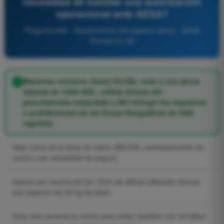
necesidad de tramitar una autorización
operacional ante AESA?
Pregunta 849 - Restricciones del espacio aéreo - AESA
Drones A1-A3
Mantener contacto visual (VLOS), volar a una altura
máxima de 120m AGL, utilizar drones del
peso/marcado estipulado y NO infringir los requisitos
o prohibiciones de las Zonas Geográficas de UAS
vigentes.
Volar fuera de la línea de visión (BVLOS), exclusivamente de
noche y sin necesidad de seguro.
Operar por encima de los 120m de altitud utilizando drones
que superen los 30 kg de peso.
Volar solo durante la noche para evitar interferir con el tráfico