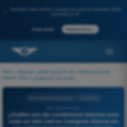
Descubre nuestro portal: tu preparación para los exámenes AESA
✨
impulsada por IA.
→
Iniciar sesión
Empieza ahora
Home
>
Materias
>
AESA Drones A1-A3
>
Restricciones del
espacio aéreo
>
¿Cuáles son las condiciones básicas para volar un UAV civil en Categoría Abierta sin necesidad de tramitar una autorización operacional ante AESA?
Restricciones del espacio aéreo
4 Respuestas
849 - Drones A1-A3 -
¿Cuáles son las condiciones básicas para
volar un UAV civil en Categoría Abierta sin