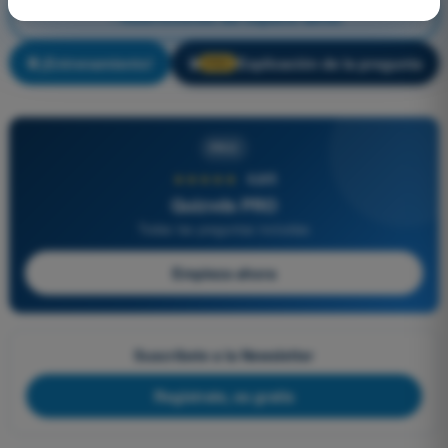
Restricciones del espacio aéreo
¡Entrenamiento!
Explicación de la pregunta
🔒
PRO
PRO
★★★★★
4,6/5
Quizvds PRO
Todas las preguntas incluidas
Empieza ahora
Suscríbete a la Newsletter
Regístrate, es gratis