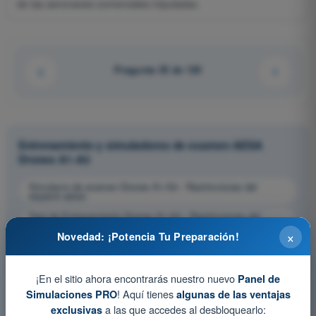
de las aeronaves comerciales tripuladas.
Pregunta 35 de 120
Entrenamiento y simuladores de examen AESA
Drones A1-A3
Simulacro de examen Drones A1-A3 - Restricciones del
espacio aéreo
Test de Entrenamiento Drones A1-A3 - Restricciones del
espacio aéreo
×
Novedad: ¡Potencia Tu Preparación!
Examen en PDF Drones A1-A3 - Restricciones del espacio
aéreo
¡En el sitio ahora encontrarás nuestro nuevo
Panel de
! Aquí tienes
Simulaciones PRO
algunas de las ventajas
a las que accedes al desbloquearlo:
exclusivas