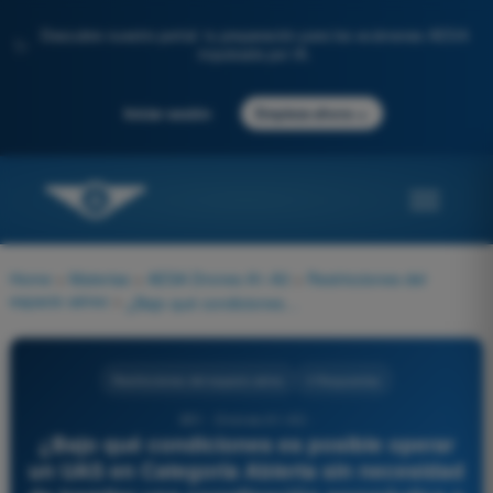
Descubre nuestro portal: tu preparación para los exámenes AESA
✨
impulsada por IA.
→
Iniciar sesión
Empieza ahora
Home
>
Materias
>
AESA Drones A1-A3
>
Restricciones del
espacio aéreo
>
¿Bajo qué condiciones es posible operar un UAS en Categoría Abierta sin necesidad de tramitar una coordinación aeronáutica o autorización de AESA?
Restricciones del espacio aéreo
4 Respuestas
851 - Drones A1-A3 -
¿Bajo qué condiciones es posible operar
un UAS en Categoría Abierta sin necesidad