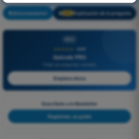
¡Entrenamiento!
Explicación de la pregunta
🔒
PRO
PRO
★★★★★
4,6/5
Quizvds PRO
Todas las preguntas incluidas
Empieza ahora
Suscríbete a la Newsletter
Regístrate, es gratis