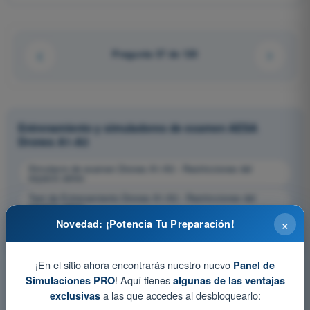
Pregunta 37 de 120
Entrenamiento y simuladores de examen AESA
Drones A1-A3
Simulacro de examen Drones A1-A3 - Restricciones del
espacio aéreo
Test de Entrenamiento Drones A1-A3 - Restricciones del
espacio aéreo
×
Novedad: ¡Potencia Tu Preparación!
Examen en PDF Drones A1-A3 - Restricciones del espacio
aéreo
¡En el sitio ahora encontrarás nuestro nuevo
Panel de
! Aquí tienes
Simulaciones PRO
algunas de las ventajas
a las que accedes al desbloquearlo:
exclusivas