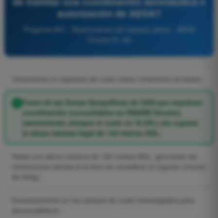
de tramitar una coordinación aeronáutica o
autorización de AESA?
Pregunta 851 - Restricciones del espacio aéreo - AESA
Drones A1-A3
Únicamente en espacios de vuelo indoor (interiores cerrados).
Fuera de las Zonas Geográficas de UAS que requieran
coordinación (consultables en ENAIRE Drones),
manteniendo siempre el vuelo en VLOS y sin superar
la altura máxima legal de 120 metros AGL.
Hasta una altura máxima de 120 metros AGL, ignorando las
restricciones aéreas si el dron se considera un juguete (menos
de 250g).
Exclusivamente en los campos de vuelo homologados para
aeromodelismo.