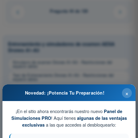
Pregunta 44 de 120
Entrenamiento y simuladores de examen AESA
Drones A1-A3
Simulacro de examen Drones A1-A3 - Restricciones del
espacio aéreo
Test de Entrenamiento Drones A1-A3 - Restricciones del
espacio aéreo
Examen en PDF Drones A1-A3 - Restricciones del espacio
×
aéreo
Novedad: ¡Potencia Tu Preparación!
¡En el sitio ahora encontrarás nuestro nuevo
Panel de
! Aquí tienes
Simulaciones PRO
algunas de las ventajas
a las que accedes al desbloquearlo:
exclusivas