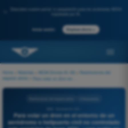
Descubre nuestro portal: tu preparación para los exámenes AESA
✨
impulsada por IA.
→
Iniciar sesión
Empieza ahora
Home
>
Materias
>
AESA Drones A1-A3
>
Restricciones del
espacio aéreo
>
Para volar un dron en el entorno de un aeródromo o helipuerto civil no controlado (sin servicios de torre ATS), ¿con quién se debe coordinar?
Restricciones del espacio aéreo
4 Respuestas
858 - Drones A1-A3 -
Para volar un dron en el entorno de un
aeródromo o helipuerto civil no controlado