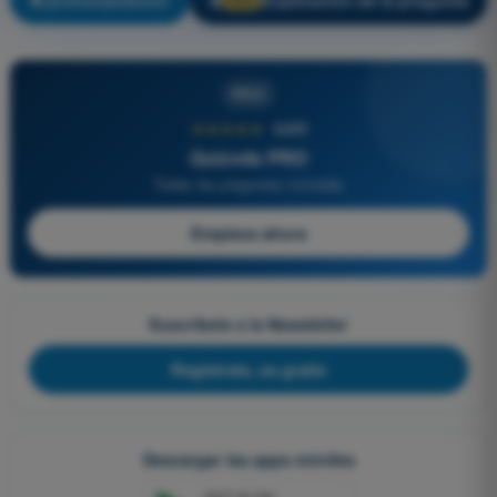
¡Entrenamiento!
Explicación de la pregunta
🔒
PRO
PRO
★★★★★
4,6/5
Quizvds PRO
Todas las preguntas incluidas
Empieza ahora
Suscríbete a la Newsletter
Regístrate, es gratis
Descargar las apps móviles