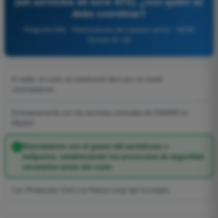
(sin servicios de torre ATS), ¿con quién se
debe coordinar?
Pregunta 858 - Restricciones del espacio aéreo - AESA
Drones A1-A3
A nadie, el vuelo es totalmente libre por no existir
controladores.
Exclusivamente con los servicios centrales de ENAIRE en
Madrid.
Directamente con el gestor del aeródromo o
helipuerto, estableciendo los protocolos de seguridad
necesarios antes del vuelo.
Con Protección Civil y la Policía Local del municipio.