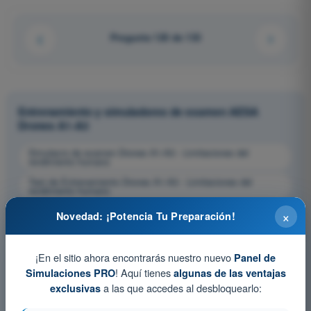
Pregunta 120 de 133
Entrenamiento y simuladores de examen AESA
Drones A1-A3
Simulacro de examen Drones A1-A3 - Limitaciones del
rendimiento humano
Test de Entrenamiento Drones A1-A3 - Limitaciones del
rendimiento humano
Examen en PDF Drones A1-A3 - Limitaciones del rendimiento
×
Novedad: ¡Potencia Tu Preparación!
humano
¡En el sitio ahora encontrarás nuestro nuevo
Panel de
! Aquí tienes
Simulaciones PRO
algunas de las ventajas
a las que accedes al desbloquearlo:
exclusivas