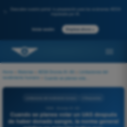
Descubre nuestro portal: tu preparación para los exámenes AESA
✨
impulsada por IA.
→
Iniciar sesión
Empieza ahora
Home
>
Materias
>
AESA Drones A1-A3
>
Limitaciones del
rendimiento humano
>
Cuando se planea volar un UAS después de haber donado sangre, la norma general médica en aviación indica que:
Limitaciones del rendimiento humano
4 Respuestas
1006 - Drones A1-A3 -
Cuando se planea volar un UAS después
de haber donado sangre, la norma general