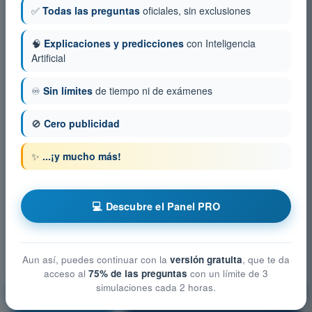
✅
Todas las preguntas
oficiales, sin exclusiones
🧠
Explicaciones y predicciones
con Inteligencia
Artificial
♾️
Sin límites
de tiempo ni de exámenes
🚫
Cero publicidad
✨
...¡y mucho más!
💻 Descubre el Panel PRO
Aun así, puedes continuar con la
versión gratuita
, que te da
acceso al
75% de las preguntas
con un límite de 3
simulaciones cada 2 horas.
Limitaciones del rendimiento humano