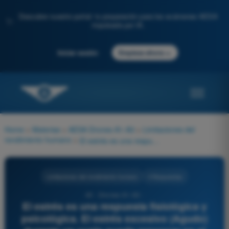
Descubre nuestro portal: tu preparación para los exámenes AESA
✨
impulsada por IA.
→
Iniciar sesión
Empieza ahora
Home
>
Materias
>
AESA Drones A1-A3
>
Limitaciones del
rendimiento humano
>
El estrés es una respuesta fisiológica y psicológica. El estrés excesivo (Agudo) durante un vuelo puede provocar en el piloto:
Limitaciones del rendimiento humano
4 Respuestas
45 - Drones A1-A3 -
El estrés es una respuesta fisiológica y
psicológica. El estrés excesivo (Agudo)