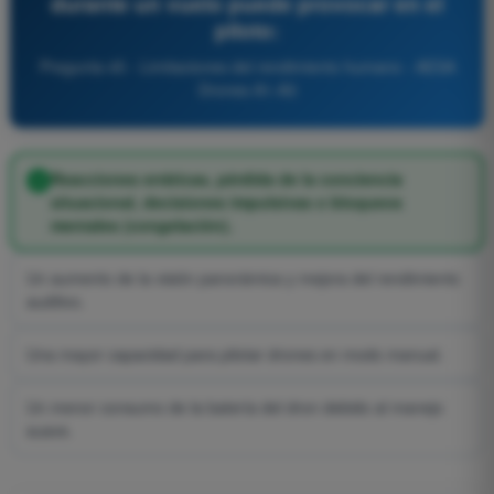
durante un vuelo puede provocar en el
piloto:
Pregunta 45 - Limitaciones del rendimiento humano - AESA
Drones A1-A3
Reacciones erráticas, pérdida de la conciencia
situacional, decisiones impulsivas o bloqueos
mentales (congelación).
Un aumento de la visión panorámica y mejora del rendimiento
auditivo.
Una mayor capacidad para pilotar drones en modo manual.
Un menor consumo de la batería del dron debido al manejo
suave.