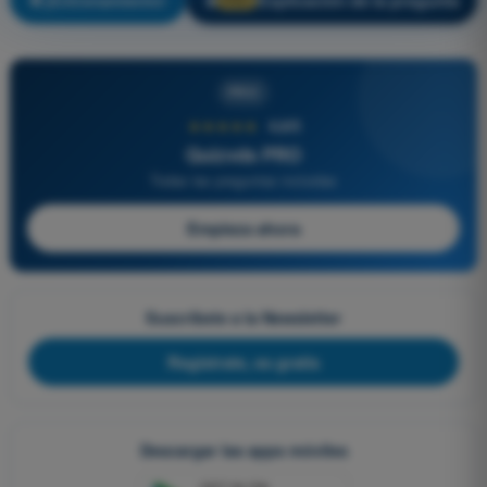
¡Entrenamiento!
Explicación de la pregunta
🔒
PRO
PRO
★★★★★
4,6/5
Quizvds PRO
Todas las preguntas incluidas
Empieza ahora
Suscríbete a la Newsletter
Regístrate, es gratis
Descargar las apps móviles