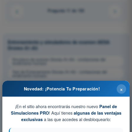
Pregunta 11 de 133
Entrenamiento y simuladores de examen AESA
Drones A1-A3
Simulacro de examen Drones A1-A3 - Limitaciones del
rendimiento humano
Test de Entrenamiento Drones A1-A3 - Limitaciones del
rendimiento humano
Examen en PDF Drones A1-A3 - Limitaciones del rendimiento
×
humano
Novedad: ¡Potencia Tu Preparación!
¡En el sitio ahora encontrarás nuestro nuevo
Panel de
! Aquí tienes
Simulaciones PRO
algunas de las ventajas
a las que accedes al desbloquearlo:
exclusivas