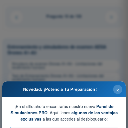
Pregunta 15 de 133
Entrenamiento y simuladores de examen AESA
Drones A1-A3
Simulacro de examen Drones A1-A3 - Limitaciones del
rendimiento humano
Test de Entrenamiento Drones A1-A3 - Limitaciones del
rendimiento humano
Examen en PDF Drones A1-A3 - Limitaciones del rendimiento
×
Novedad: ¡Potencia Tu Preparación!
humano
¡En el sitio ahora encontrarás nuestro nuevo
Panel de
! Aquí tienes
Simulaciones PRO
algunas de las ventajas
a las que accedes al desbloquearlo:
exclusivas