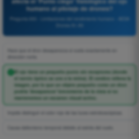
afecta el 'Punto ciego' fisiológico del ojo
humano al pilotaje de drones?
Pregunta 650 - Limitaciones del rendimiento humano - AESA
Drones A1-A3
Hace que el dron desaparezca si vuela exactamente en
dirección norte.
El ojo tiene un pequeño punto sin receptores (donde
el nervio óptico se une a la retina). El cerebro rellena la
imagen, por lo que un objeto pequeño como un dron
podría 'desaparecer' brevemente de la vista si no
mantenemos un escaneo visual activo.
Impide distinguir el color rojo de las luces estroboscópicas.
Causa daltonismo temporal debido al estrés del vuelo.