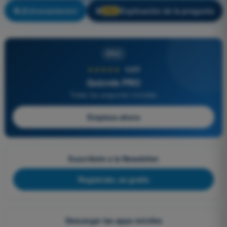
¡Entrenamiento!
Explicación de la pregunta
🔒
PRO
PRO
★★★★★
4,6/5
Quizvds PRO
Todas las preguntas incluidas
Empieza ahora
Suscríbete a la Newsletter
Regístrate, es gratis
Descargar las apps móviles