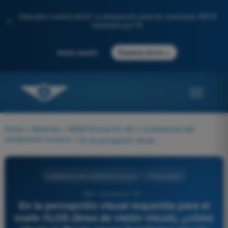
Descubre nuestro portal: tu preparación para los exámenes AESA
✨
impulsada por IA.
→
Iniciar sesión
Empieza ahora
Home
>
Materias
>
AESA Drones A1-A3
>
Limitaciones del
rendimiento humano
>
En la percepción visual requerida para el vuelo VLOS (línea de visión visual), ¿cómo afecta el 'Punto ciego' fisiológico del ojo humano al pilotaje de drones?
Limitaciones del rendimiento humano
4 Respuestas
650 - Drones A1-A3 -
En la percepción visual requerida para el
vuelo VLOS (línea de visión visual), ¿cómo