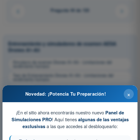
Pregunta 44 de 133
Entrenamiento y simuladores de examen AESA
Drones A1-A3
Simulacro de examen Drones A1-A3 - Limitaciones del
rendimiento humano
Test de Entrenamiento Drones A1-A3 - Limitaciones del
rendimiento humano
Examen en PDF Drones A1-A3 - Limitaciones del rendimiento
×
humano
Novedad: ¡Potencia Tu Preparación!
¡En el sitio ahora encontrarás nuestro nuevo
Panel de
! Aquí tienes
Simulaciones PRO
algunas de las ventajas
a las que accedes al desbloquearlo:
exclusivas