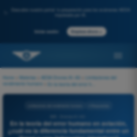
Descubre nuestro portal: tu preparación para los exámenes AESA
✨
impulsada por IA.
→
Iniciar sesión
Empieza ahora
Home
>
Materias
>
AESA Drones A1-A3
>
Limitaciones del
rendimiento humano
>
En la teoría del error humano en aviación, ¿cuál es la diferencia fundamental entre un 'Error' y una 'Infracción' (Violation)?
Limitaciones del rendimiento humano
4 Respuestas
695 - Drones A1-A3 -
En la teoría del error humano en aviación,
¿cuál es la diferencia fundamental entre un