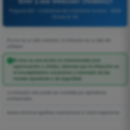
'Error' y una 'Infracción' (Violation)?
Pregunta 695 - Limitaciones del rendimiento humano - AESA
Drones A1-A3
El error es un fallo mecánico, la infracción es un fallo del
software.
El error es una acción no intencionada (una
equivocación u olvido), mientras que la infracción es
el incumplimiento consciente y voluntario de las
normas operativas o de seguridad.
La infracción solo puede ser cometida por operadores
profesionales.
Ambos términos significan exactamente lo mismo legalmente.