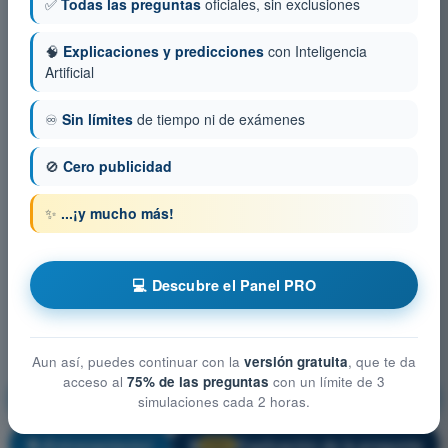
✅
Todas las preguntas
oficiales, sin exclusiones
🧠
Explicaciones y predicciones
con Inteligencia
Artificial
♾️
Sin límites
de tiempo ni de exámenes
🚫
Cero publicidad
✨
...¡y mucho más!
💻 Descubre el Panel PRO
Aun así, puedes continuar con la
versión gratuita
, que te da
acceso al
75% de las preguntas
con un límite de 3
Limitaciones del rendimiento humano
simulaciones cada 2 horas.
¡Entrenamiento!
Explicación de la pregunta
🔒
PRO