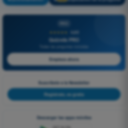
PRO
★★★★★
4,6/5
Quizvds PRO
Todas las preguntas incluidas
Empieza ahora
Suscríbete a la Newsletter
Regístrate, es gratis
Descargar las apps móviles