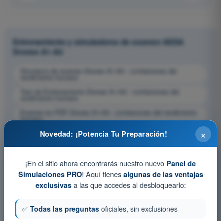
Entrenamiento y simuladores de examen AESA
Drones A1-A3
Simulacro de examen Drones A1-A3 - Limitaciones del
rendimiento humano
Test de Entrenamiento Drones A1-A3 - Limitaciones del
rendimiento humano
Examen en PDF Drones A1-A3 - Limitaciones del rendimiento
humano
×
Novedad: ¡Potencia Tu Preparación!
¡En el sitio ahora encontrarás nuestro nuevo
Panel de
! Aquí tienes
Simulaciones PRO
algunas de las ventajas
a las que accedes al desbloquearlo:
exclusivas
✅
Todas las preguntas
oficiales, sin exclusiones