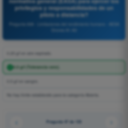
normativa general (EASA) para ejercer los
privilegios y responsabilidades de un
piloto a distancia?
Pregunta 698 - Limitaciones del rendimiento humano - AESA
Drones A1-A3
0.25 g/l en aire espirado.
0.0 g/l (Tolerancia cero).
0.5 g/l en sangre.
No hay límite establecido para la categoría Abierta.
Pregunta 47 de 133