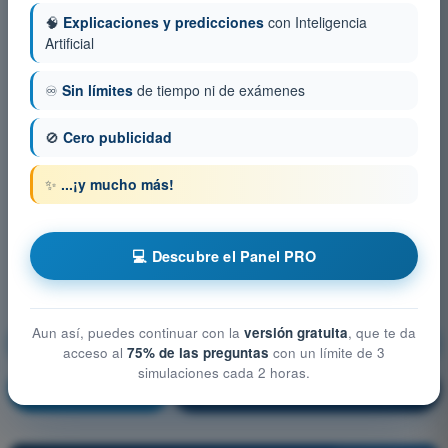
🧠
Explicaciones y predicciones
con Inteligencia
Artificial
♾️
Sin límites
de tiempo ni de exámenes
🚫
Cero publicidad
✨
...¡y mucho más!
💻 Descubre el Panel PRO
Aun así, puedes continuar con la
versión gratuita
, que te da
Limitaciones del rendimiento humano
acceso al
75% de las preguntas
con un límite de 3
simulaciones cada 2 horas.
¡Entrenamiento!
Explicación de la pregunta
🔒
PRO