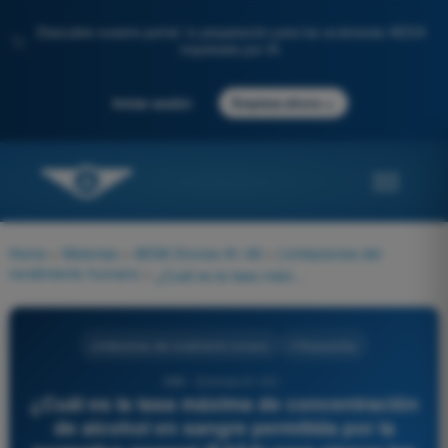
Descubre nuestro portal: tu preparación para los exámenes AESA
✨
impulsada por IA.
→
Iniciar sesión
Empieza ahora
Home
>
Materias
>
AESA Drones A1-A3
>
Limitaciones del
rendimiento humano
>
¿Cuál es la tasa máxima de concentración de alcohol en sangre permitida por la normativa general (EASA) para ejercer los privilegios y responsabilidades de un piloto a distancia?
Limitaciones del rendimiento humano
4 Respuestas
698 - Drones A1-A3 -
¿Cuál es la tasa máxima de concentración
de alcohol en sangre permitida por la