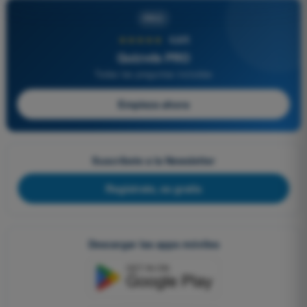
PRO
★★★★★
4,6/5
Quizvds PRO
Todas las preguntas incluidas
Empieza ahora
Suscríbete a la Newsletter
Regístrate, es gratis
Descargar las apps móviles