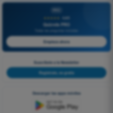
PRO
★★★★★
4,6/5
Quizvds PRO
Todas las preguntas incluidas
Empieza ahora
Suscríbete a la Newsletter
Regístrate, es gratis
Descargar las apps móviles