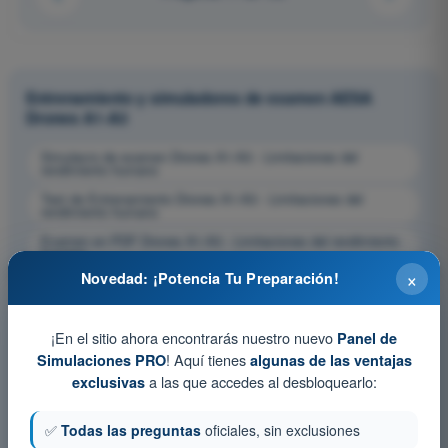
Entrenamiento y simuladores de examen AESA
Drones A1-A3
Simulacro de examen Drones A1-A3 - Limitaciones del
rendimiento humano
Test de Entrenamiento Drones A1-A3 - Limitaciones del
rendimiento humano
Examen en PDF Drones A1-A3 - Limitaciones del rendimiento
humano
×
Novedad: ¡Potencia Tu Preparación!
¡En el sitio ahora encontrarás nuestro nuevo
Panel de
! Aquí tienes
Simulaciones PRO
algunas de las ventajas
a las que accedes al desbloquearlo:
exclusivas
✅
Todas las preguntas
oficiales, sin exclusiones