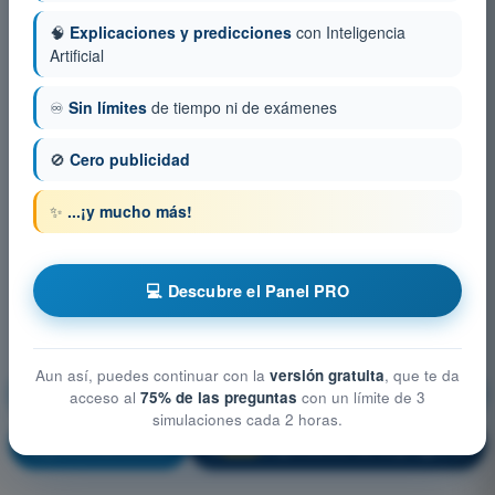
🧠
Explicaciones y predicciones
con Inteligencia
Artificial
♾️
Sin límites
de tiempo ni de exámenes
🚫
Cero publicidad
✨
...¡y mucho más!
💻 Descubre el Panel PRO
Aun así, puedes continuar con la
versión gratuita
, que te da
Limitaciones del rendimiento humano
acceso al
75% de las preguntas
con un límite de 3
simulaciones cada 2 horas.
¡Entrenamiento!
Explicación de la pregunta
🔒
PRO