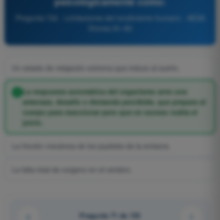
psicológicamente como:
Pregunta 722 - Limitaciones del rendimiento humano - AESA
Drones A1-A3
Un estado de relajación extrema que induce al sueño.
La respuesta automática del organismo ante una
amenaza, desafío o demanda percibida, que prepara al
cuerpo para reaccionar pero que en exceso nubla el
juicio.
La fricción mecánica de los joysticks de la emisora.
La falta total de oxígeno en el cerebro.
Pregunta 71 de 133