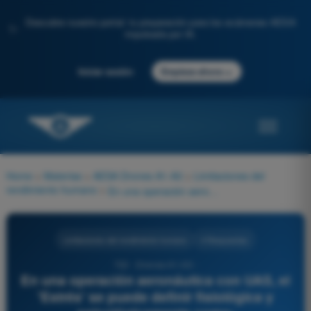
Descubre nuestro portal: tu preparación para los exámenes AESA
✨
impulsada por IA.
→
Iniciar sesión
Empieza ahora
Home
>
Materias
>
AESA Drones A1-A3
>
Limitaciones del
rendimiento humano
>
En una operación aeronáutica con UAS, el 'Estrés' se puede definir fisiológica y psicológicamente como:
Limitaciones del rendimiento humano
4 Respuestas
722 - Drones A1-A3 -
En una operación aeronáutica con UAS, el
'Estrés' se puede definir fisiológica y