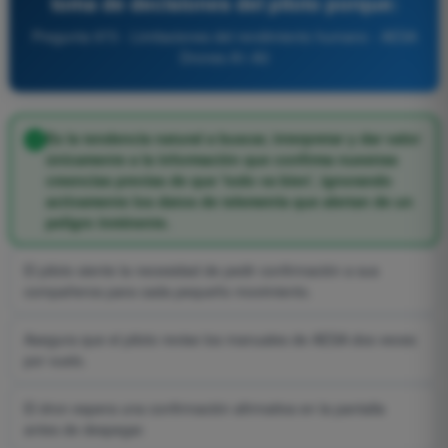
toma de decisiones del piloto porque:
Pregunta 973 - Limitaciones del rendimiento humano - AESA
Drones A1-A3
Es la tendencia natural a buscar, interpretar y dar valor
únicamente a la información que confirma nuestras
creencias previas de que 'todo va bien', ignorando
activamente los datos de telemetría que alertan de un
peligro inminente.
El piloto siente la necesidad de pedir confirmación a sus
compañeros para cada pequeño movimiento.
Asegura que el piloto revise los manuales de AESA dos veces
por vuelo.
El dron espera una confirmación afirmativa en la pantalla
antes de despegar.