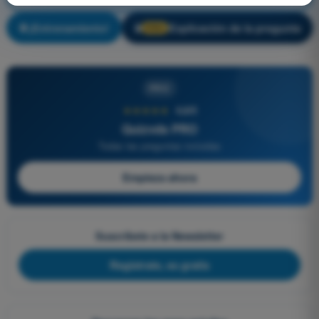
¡Entrenamiento!
Explicación de la pregunta
🔒
PRO
PRO
★★★★★
4,6/5
Quizvds PRO
Todas las preguntas incluidas
Empieza ahora
Suscríbete a la Newsletter
Regístrate, es gratis