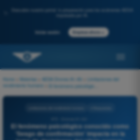
Descubre nuestro portal: tu preparación para los exámenes AESA
✨
impulsada por IA.
→
Iniciar sesión
Empieza ahora
Home
>
Materias
>
AESA Drones A1-A3
>
Limitaciones del
rendimiento humano
>
El fenómeno psicológico conocido como 'Sesgo de confirmación' impacta en la toma de decisiones del piloto porque:
Limitaciones del rendimiento humano
4 Respuestas
973 - Drones A1-A3 -
El fenómeno psicológico conocido como
'Sesgo de confirmación' impacta en la