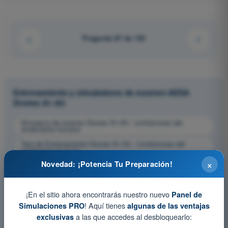
Pregunta 87 de 133
Entrenamiento y simuladores de examen AESA
Drones A1-A3
Simulacro de examen Drones A1-A3 - Limitaciones del
rendimiento humano
Test de Entrenamiento Drones A1-A3 - Limitaciones del
rendimiento humano
×
Novedad: ¡Potencia Tu Preparación!
Examen en PDF Drones A1-A3 - Limitaciones del rendimiento
humano
¡En el sitio ahora encontrarás nuestro nuevo
Panel de
! Aquí tienes
Simulaciones PRO
algunas de las ventajas
a las que accedes al desbloquearlo:
exclusivas