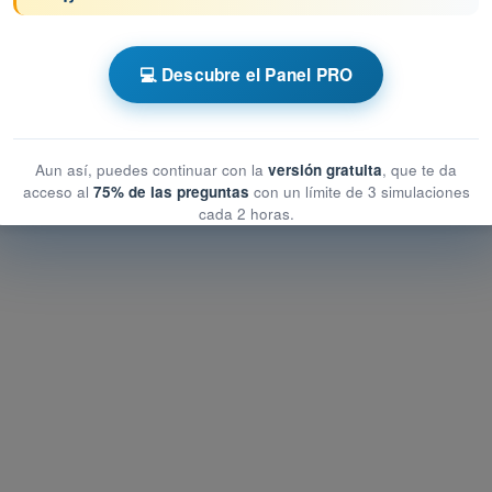
 AESA Drones A1-A3
💻 Descubre el Panel PRO
 rendimiento humano
l rendimiento humano
imiento humano
Aun así, puedes continuar con la
versión gratuita
, que te da
acceso al
75% de las preguntas
con un límite de 3 simulaciones
cada 2 horas.