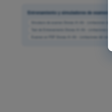
Entrenamiento y simuladores de examen
Simulacro de examen Drones A1-A3 - Limitaciones del
Test de Entrenamiento Drones A1-A3 - Limitaciones de
Examen en PDF Drones A1-A3 - Limitaciones del rend