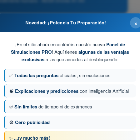
 rendimiento humano - AESA Drones A1-A3
×
Novedad: ¡Potencia Tu Preparación!
ravés de la emisora.
¡En el sitio ahora encontrarás nuestro nuevo
Panel de
es brushless.
Simulaciones PRO
! Aquí tienes
algunas de las ventajas
exclusivas
a las que accedes al desbloquearlo:
ccionales (fuera del campo visual de 120 grados),
n o helicóptero de rescate, e identificar gritos de
✅
Todas las preguntas
oficiales, sin exclusiones
🧠
Explicaciones y predicciones
con Inteligencia Artificial
s hélices.
♾️
Sin límites
de tiempo ni de exámenes
🚫
Cero publicidad
a 100 de 133
Siguiente pregunta
✨
...¡y mucho más!