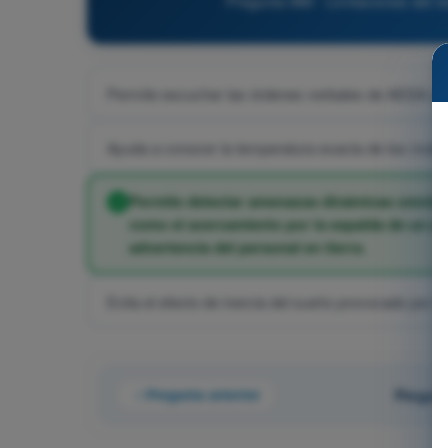
Pregunta 986 - Limitaciones del
Permite escuchar las órdenes verbales de AESA a t
Ayuda a conocer la temperatura exacta de los motor
Permite detectar amenazas dinámicas omnidire
como el acercamiento por la espalda de un avió
advertencia del personal en tierra.
Evita el efecto de inercia del sueño provocado por la
Pregunta anterior
Pregunt