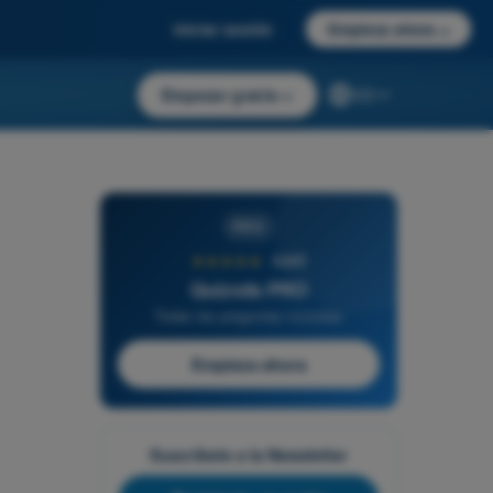
Iniciar sesión
Empieza ahora
→
Empezar gratis
→
ES
PRO
★★★★★
4,6/5
Quizvds PRO
Todas las preguntas incluidas
Empieza ahora
Suscríbete a la Newsletter