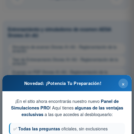
Entrenamiento y simuladores de examen AESA
Drones A1-A3
Simulacro de examen Drones A1-A3 - Reglamentación de la
aviación
Test de Entrenamiento Drones A1-A3 - Reglamentación de la
aviación
Examen en PDF Drones A1-A3 - Reglamentación de la
aviación
×
Novedad: ¡Potencia Tu Preparación!
¡En el sitio ahora encontrarás nuestro nuevo
Panel de
! Aquí tienes
Simulaciones PRO
algunas de las ventajas
a las que accedes al desbloquearlo:
exclusivas
✅
Todas las preguntas
oficiales, sin exclusiones