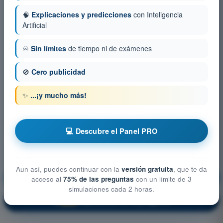
🧠
Explicaciones y predicciones
con Inteligencia
Artificial
♾️
Sin límites
de tiempo ni de exámenes
🚫
Cero publicidad
✨
...¡y mucho más!
💻 Descubre el Panel PRO
Aun así, puedes continuar con la
versión gratuita
, que te da
Reglamentación de la aviación
¡Entrenamiento!
acceso al
75% de las preguntas
con un límite de 3
simulaciones cada 2 horas.
Explicación de la pregunta
🔒
PRO