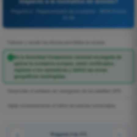
respecto a la normativa de drones?
Pregunta 2 - Reglamentación de la aviación - AESA Drones
A1-A3
Fabricar y vender los drones permitidos en el país.
Es la Autoridad Competente nacional encargada de
aplicar la normativa europea, emitir certificados,
registrar a los operadores y definir las zonas
geográficas restringidas.
Desarrollar el software de navegación de los satélites GPS.
Vigilar exclusivamente el tráfico de aviones comerciales.
Pregunta 2 de 113