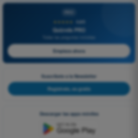
PRO
★★★★★
4,6/5
Quizvds PRO
Todas las preguntas incluidas
Empieza ahora
Suscríbete a la Newsletter
Regístrate, es gratis
Descargar las apps móviles