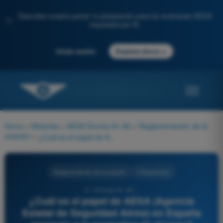
Descubre nuestro portal: tu preparación para los exámenes AESA
✨
impulsada por IA.
→
Iniciar sesión
Empieza ahora
Home
>
Materias
>
AESA Drones A1-A3
>
Reglamentación de la
aviación
>
¿Cuál es el papel de AESA (Agencia Estatal de Seguridad Aérea) en España respecto a la normativa de drones?
Reglamentación de la aviación
4 Respuestas
2 - Drones A1-A3 -
¿Cuál es el papel de AESA (Agencia
Estatal de Seguridad Aérea) en España