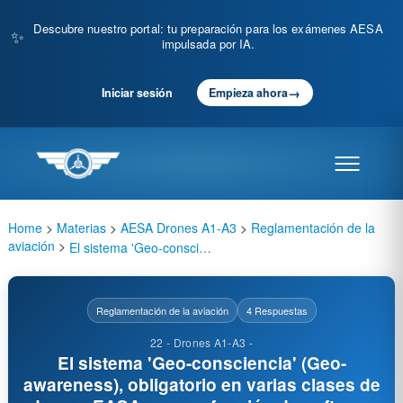
Descubre nuestro portal: tu preparación para los exámenes AESA
✨
impulsada por IA.
→
Iniciar sesión
Empieza ahora
Home
>
Materias
>
AESA Drones A1-A3
>
Reglamentación de la
aviación
>
El sistema 'Geo-consciencia' (Geo-awareness), obligatorio en varias clases de drones EASA, es una función de software que:
Reglamentación de la aviación
4 Respuestas
22 - Drones A1-A3 -
El sistema 'Geo-consciencia' (Geo-
awareness), obligatorio en varias clases de