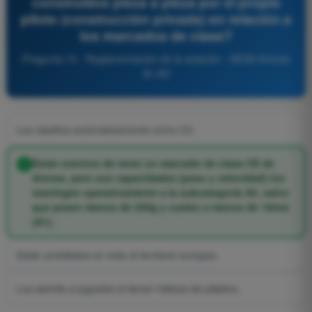
construidos pieza a pieza por el propio
piloto (construcción privada) en relación a
los marcados de clase?
Pregunta 73 - Reglamentación de la aviación - AESA Drones
A1-A3
Los clasifica automáticamente como C3.
Están exentos de tener un marcado de clase CE de
drones, pero sus capacidades (peso y velocidad) los
restringen operativamente a la subcategoría A3, salvo
que pesen menos de 250g y vuelen a menos de 19m/s
(A1).
Están prohibidos en todo el territorio europeo.
Los asimila a juguetes si tienen hélices de plástico.