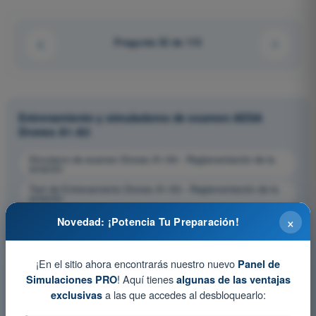
Pregunta 52 de 113
Entrenamiento y simuladores de examen AESA
Drones A1-A3
Simulacro de examen Drones A1-A3 - Reglamentación de la
aviación
Test de Entrenamiento Drones A1-A3 - Reglamentación de la
aviación
×
Examen en PDF Drones A1-A3 - Reglamentación de la
Novedad: ¡Potencia Tu Preparación!
aviación
¡En el sitio ahora encontrarás nuestro nuevo
Panel de
! Aquí tienes
Simulaciones PRO
algunas de las ventajas
a las que accedes al desbloquearlo:
exclusivas