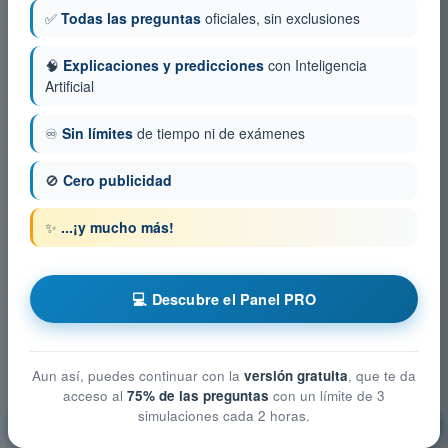
✅
Todas las preguntas
oficiales, sin exclusiones
🧠
Explicaciones y predicciones
con Inteligencia
Artificial
♾️
Sin límites
de tiempo ni de exámenes
🚫
Cero publicidad
✨
...¡y mucho más!
💻 Descubre el Panel PRO
Aun así, puedes continuar con la
versión gratuita
, que te da
acceso al
75% de las preguntas
con un límite de 3
simulaciones cada 2 horas.
Reglamentación de la aviación
¡Entrenamiento!