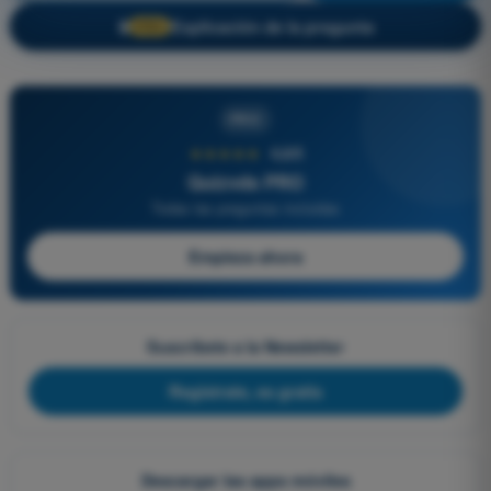
Explicación de la pregunta
🔒
PRO
PRO
★★★★★
4,6/5
Quizvds PRO
Todas las preguntas incluidas
Empieza ahora
Suscríbete a la Newsletter
Regístrate, es gratis
Descargar las apps móviles