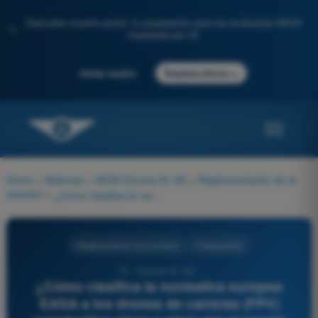
Descubre nuestro portal: tu preparación para los exámenes AESA
✨
impulsada por IA.
→
Iniciar sesión
Empieza ahora
Home
>
Materias
>
AESA Drones A1-A3
>
Reglamentación de la
aviación
>
¿Cómo clasifica la normativa europea EASA a los drones de carreras (FPV) construidos pieza a pieza por el propio piloto (construcción privada) en relación a los marcados de clase?
Reglamentación de la aviación
4 Respuestas
73 - Drones A1-A3 -
¿Cómo clasifica la normativa europea
EASA a los drones de carreras (FPV)