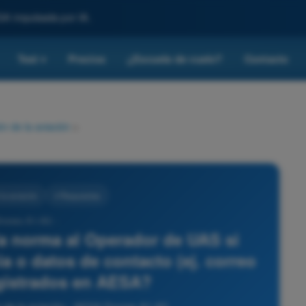
SA impulsada por IA.
Test
Precios
¿Escuela de vuelo?
Contacto
▾
n de la aviación
>
la aviación
4 Respuestas
Drones A1-A3 -
a norma al Operador de UAS si
a o datos de contacto (ej. correo
egistrados en AESA?