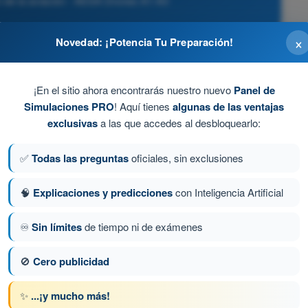
 de la aviación - AESA Drones A1-A3
×
Novedad: ¡Potencia Tu Preparación!
uevo.
¡En el sitio ahora encontrarás nuestro nuevo
Panel de
ital de operadores de AESA para que el Estado mantenga
Simulaciones PRO
! Aquí tienes
algunas de las ventajas
rgencia, incidencia legal o renovación.
exclusivas
a las que accedes al desbloquearlo:
.
✅
Todas las preguntas
oficiales, sin exclusiones
biar de domicilio.
🧠
Explicaciones y predicciones
con Inteligencia Artificial
♾️
Sin límites
de tiempo ni de exámenes
ta 55 de 113
Siguiente pregunta
🚫
Cero publicidad
✨
...¡y mucho más!