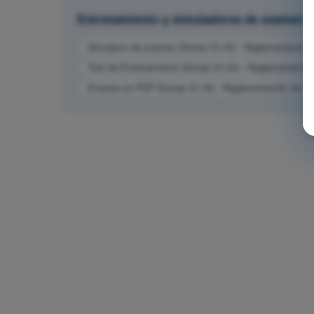
Entrenamiento y simuladores de examen
Simulacro de examen Drones A1-A3 - Reglamentación d
Test de Entrenamiento Drones A1-A3 - Reglamentación 
Examen en PDF Drones A1-A3 - Reglamentación de la 