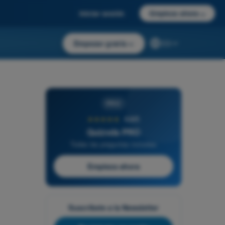
Iniciar sesión
Empieza ahora
→
Empezar gratis
→
ES
PRO
★★★★★
4,6/5
Quizvds PRO
Todas las preguntas incluidas
Empieza ahora
Suscríbete a la Newsletter