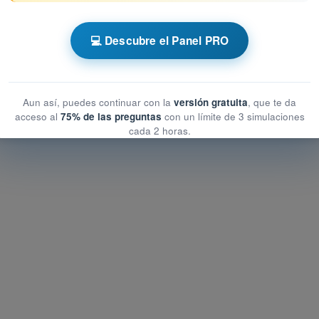
 AESA Drones A1-A3
💻 Descubre el Panel PRO
e la aviación
de la aviación
aviación
Aun así, puedes continuar con la
versión gratuita
, que te da
acceso al
75% de las preguntas
con un límite de 3 simulaciones
cada 2 horas.