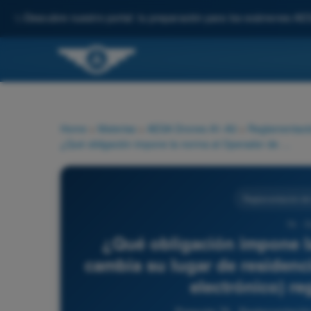
✨
Descubre nuestro portal: tu preparación para los exámenes AE
Home
>
Materias
>
AESA Drones A1-A3
>
Reglamentació
¿Qué obligación impone la norma al Operador de UAS si cambia su lugar de residencia o datos de contacto (ej. correo electrónico) registrados en AESA?
Reglamentación de 
76 - 
¿Qué obligación impone l
cambia su lugar de residenci
electrónico) r