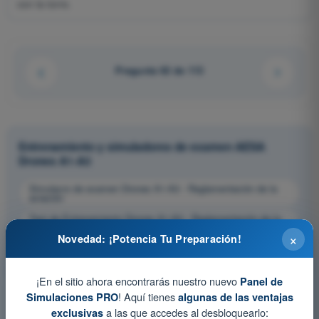
con la torre.
Pregunta 62 de 113
Entrenamiento y simuladores de examen AESA
Drones A1-A3
Simulacro de examen Drones A1-A3 - Reglamentación de la
aviación
Test de Entrenamiento Drones A1-A3 - Reglamentación de la
aviación
×
Novedad: ¡Potencia Tu Preparación!
Examen en PDF Drones A1-A3 - Reglamentación de la
aviación
¡En el sitio ahora encontrarás nuestro nuevo
Panel de
! Aquí tienes
Simulaciones PRO
algunas de las ventajas
a las que accedes al desbloquearlo:
exclusivas