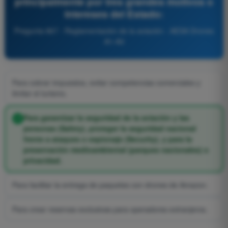
principalmente por tres grandes motivos o
intereses del Estado:
Pregunta 867 - Reglamentación de la aviación - AESA Drones
A1-A3
Para cobrar impuestos, evitar competencias comerciales y
limitar el turismo.
Para garantizar la seguridad de la aviación y las
personas (Safety), proteger la seguridad nacional
frente a ataques o espionaje (Security), y para la
preservación medioambiental (parques nacionales) o
privacidad.
Para facilitar la entrega de paquetes con drones de Amazon.
Para crear reservas exclusivas para operadores extranjeros.