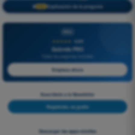
Explicación de la pregunta
🔒
PRO
PRO
★★★★★
4,6/5
Quizvds PRO
Todas las preguntas incluidas
Empieza ahora
Suscríbete a la Newsletter
Regístrate, es gratis
Descargar las apps móviles