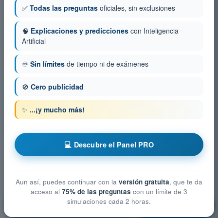
✅
Todas las preguntas
oficiales, sin exclusiones
🧠
Explicaciones y predicciones
con Inteligencia
Artificial
♾️
Sin límites
de tiempo ni de exámenes
🚫
Cero publicidad
✨
...¡y mucho más!
💻 Descubre el Panel PRO
Aun así, puedes continuar con la
versión gratuita
, que te da
acceso al
75% de las preguntas
con un límite de 3
simulaciones cada 2 horas.
Reglamentación de la aviación
¡Entrenamiento!