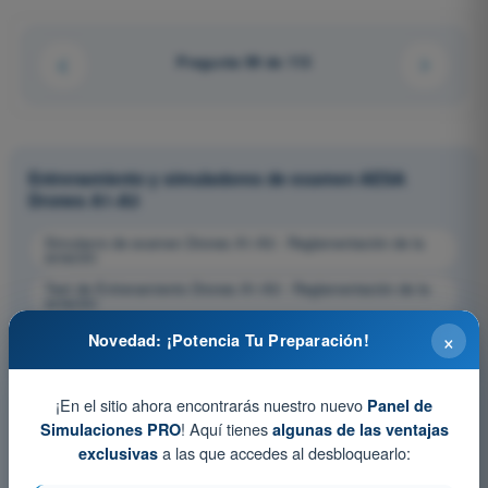
Pregunta 99 de 113
Entrenamiento y simuladores de examen AESA
Drones A1-A3
Simulacro de examen Drones A1-A3 - Reglamentación de la
aviación
Test de Entrenamiento Drones A1-A3 - Reglamentación de la
aviación
Examen en PDF Drones A1-A3 - Reglamentación de la
×
Novedad: ¡Potencia Tu Preparación!
aviación
¡En el sitio ahora encontrarás nuestro nuevo
Panel de
! Aquí tienes
Simulaciones PRO
algunas de las ventajas
a las que accedes al desbloquearlo:
exclusivas