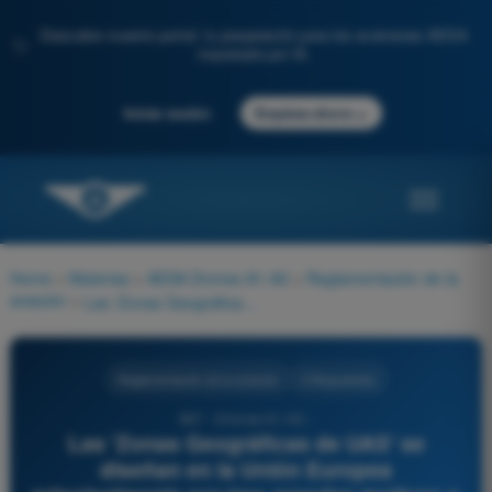
Descubre nuestro portal: tu preparación para los exámenes AESA
✨
impulsada por IA.
→
Iniciar sesión
Empieza ahora
Home
>
Materias
>
AESA Drones A1-A3
>
Reglamentación de la
aviación
>
Las 'Zonas Geográficas de UAS' se diseñan en la Unión Europea principalmente por tres grandes motivos o intereses del Estado:
Reglamentación de la aviación
4 Respuestas
867 - Drones A1-A3 -
Las 'Zonas Geográficas de UAS' se
diseñan en la Unión Europea