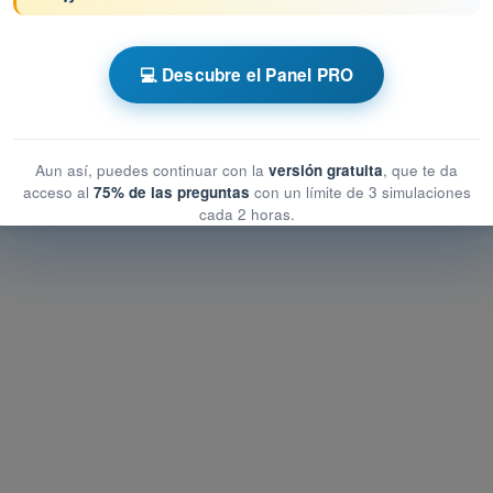
 AESA Drones A1-A3
💻 Descubre el Panel PRO
e la aviación
de la aviación
aviación
Aun así, puedes continuar con la
versión gratuita
, que te da
acceso al
75% de las preguntas
con un límite de 3 simulaciones
cada 2 horas.