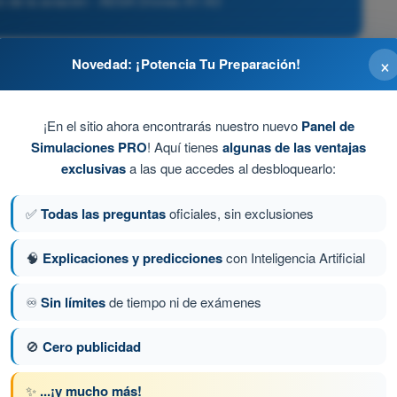
n de la aviación - AESA Drones A1-A3
×
Novedad: ¡Potencia Tu Preparación!
 A3.
¡En el sitio ahora encontrarás nuestro nuevo
Panel de
ivas vinculantes.
Simulaciones PRO
! Aquí tienes
algunas de las ventajas
exclusivas
a las que accedes al desbloquearlo:
ia gravísima, puesto que la ley europea establece que el
rámetros fijados por el fabricante en el manual de
✅
Todas las preguntas
oficiales, sin exclusiones
🧠
Explicaciones y predicciones
con Inteligencia Artificial
ía.
♾️
Sin límites
de tiempo ni de exámenes
🚫
Cero publicidad
a 103 de 113
Siguiente pregunta
✨
...¡y mucho más!