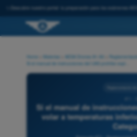
✨
Descubre nuestro portal: tu preparación para los exámenes AE
Home
>
Materias
>
AESA Drones A1-A3
>
Reglamentació
Si el manual de instrucciones del UAS prohíbe explícitamente volar a temperaturas inferiores a 0°C (32°F), volar a -5°C en Categoría Abierta:
Reglamentación de 
871 - 
Si el manual de instruccion
volar a temperaturas inferio
Catego