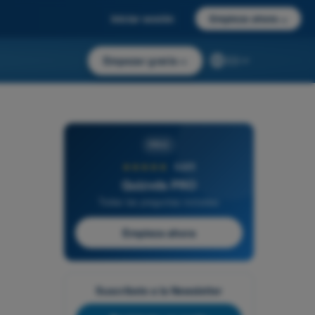
Iniciar sesión
Empieza ahora
→
Empezar gratis
→
ES
PRO
★★★★★
4,6/5
Quizvds PRO
Todas las preguntas incluidas
Empieza ahora
Suscríbete a la Newsletter