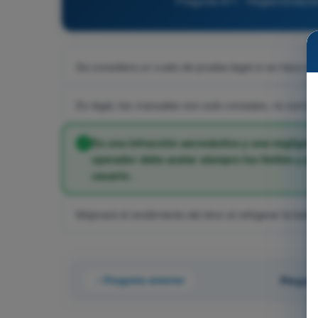
Pregunta 871 - Reglamentació
Se considera un vuelo de prueba legal si se hace en
Es legal, los manuales son solo consejos, no normat
Es una infracción aeronáutica y una negligenc
operador debe acatar siempre los límites y pa
usuario.
Mejorará el rendimiento del dron al refrigerar la bater
Pregunta anterior
Pregunt