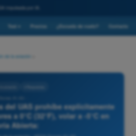
SA impulsada por IA.
Test
Precios
¿Escuela de vuelo?
Contacto
▾
n de la aviación
>
la aviación
4 Respuestas
Drones A1-A3 -
es del UAS prohíbe explícitamente
res a 0°C (32°F), volar a -5°C en
ría Abierta: