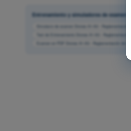
Entrenamiento y simuladores de examen
Simulacro de examen Drones A1-A3 - Reglamentación d
Test de Entrenamiento Drones A1-A3 - Reglamentación 
Examen en PDF Drones A1-A3 - Reglamentación de la 