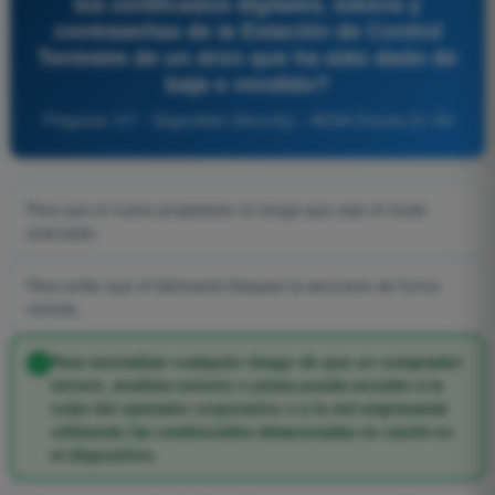
los certificados digitales, tokens y
contraseñas de la Estación de Control
Terrestre de un dron que ha sido dado de
baja o vendido?
Pregunta 107 - Seguridad (Security) - AESA Drones A1-A3
Para que el nuevo propietario no tenga que usar el modo
avanzado.
Para evitar que el fabricante bloquee la aeronave de forma
remota.
Para neutralizar cualquier riesgo de que un comprador
tercero, analista externo o pirata pueda acceder a la
nube del operador corporativo o a la red empresarial
utilizando las credenciales almacenadas en caché en
el dispositivo.