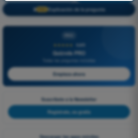
Explicación de la pregunta
🔒
PRO
PRO
★★★★★
4,6/5
Quizvds PRO
Todas las preguntas incluidas
Empieza ahora
Suscríbete a la Newsletter
Regístrate, es gratis
Descargar las apps móviles