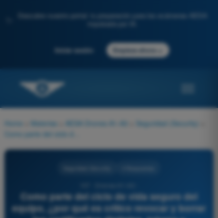
Descubre nuestro portal: tu preparación para los exámenes AESA
✨
impulsada por IA.
→
Iniciar sesión
Empieza ahora
Home
>
Materias
>
AESA Drones A1-A3
>
Seguridad (Security)
>
Como parte del ciclo de vida seguro del equipo, ¿por qué es crítico revocar y borrar los certificados digitales, tokens y contraseñas de la Estación de Control Terrestre de un dron que ha sido dado de baja o vendido?
Seguridad (Security)
4 Respuestas
107 - Drones A1-A3 -
Como parte del ciclo de vida seguro del
equipo, ¿por qué es crítico revocar y borrar