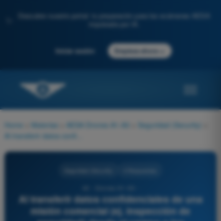
Descubre nuestro portal: tu preparación para los exámenes AESA
✨
impulsada por IA.
→
Iniciar sesión
Empieza ahora
Home
>
Materias
>
AESA Drones A1-A3
>
Seguridad (Security)
>
Al transferir datos confidenciales de una misión comercial (ej. inspección de seguridad) desde el campo a los servidores de la empresa a través de una red móvil pública, el operador debe utilizar:
Seguridad (Security)
4 Respuestas
40 - Drones A1-A3 -
Al transferir datos confidenciales de una
misión comercial (ej. inspección de