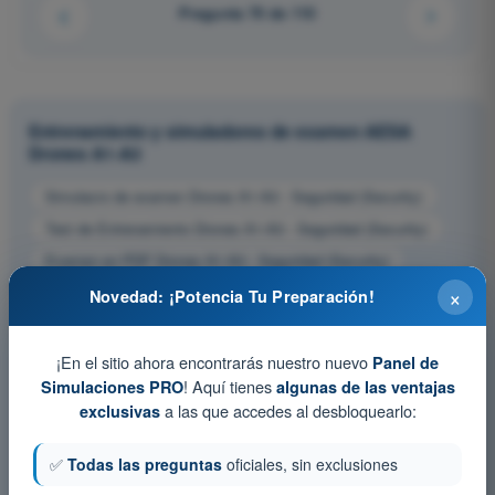
Pregunta 70 de 110
Entrenamiento y simuladores de examen AESA
Drones A1-A3
Simulacro de examen Drones A1-A3 - Seguridad (Security)
Test de Entrenamiento Drones A1-A3 - Seguridad (Security)
Examen en PDF Drones A1-A3 - Seguridad (Security)
×
Novedad: ¡Potencia Tu Preparación!
¡En el sitio ahora encontrarás nuestro nuevo
Panel de
! Aquí tienes
Simulaciones PRO
algunas de las ventajas
a las que accedes al desbloquearlo:
exclusivas
✅
Todas las preguntas
oficiales, sin exclusiones