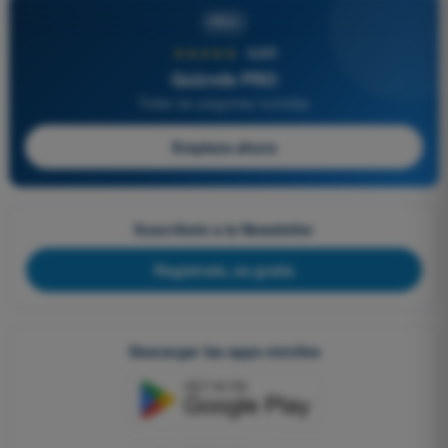
PRO
★★★★★
4,6/5
Quizvds PRO
Todas las preguntas incluidas
Empieza ahora
Suscríbete a la Newsletter
Regístrate, es gratis
Descargar las apps móviles