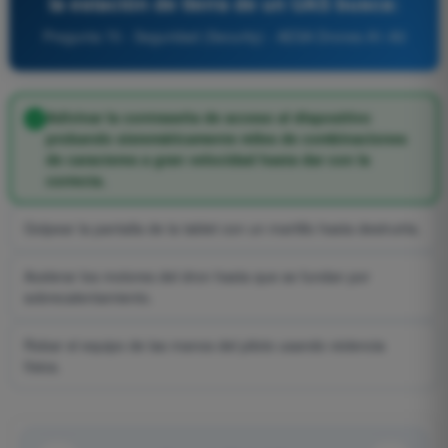
la estación de tierra de un UAS busca:
Pregunta 70 - Seguridad (Security) - AESA Drones A1-A3
Adivinar la contraseña de acceso al dispositivo
probando sistemáticamente miles de combinaciones
de caracteres a gran velocidad hasta dar con la
correcta.
Golpear la pantalla de la tablet con un martillo hasta destruirla.
Acelerar los motores del dron hasta que se fundan por
sobrecalentamiento.
Robar el equipo de las manos del piloto usando violencia
física.