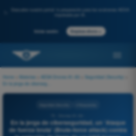
Descubre nuestro portal: tu preparación para los exámenes AESA
✨
impulsada por IA.
→
Iniciar sesión
Empieza ahora
Home
>
Materias
>
AESA Drones A1-A3
>
Seguridad (Security)
>
En la jerga de ciberseguridad, un 'Ataque de fuerza bruta' (Brute-force attack) contra la estación de tierra de un UAS busca:
Seguridad (Security)
4 Respuestas
70 - Drones A1-A3 -
En la jerga de ciberseguridad, un 'Ataque
de fuerza bruta' (Brute-force attack) contra