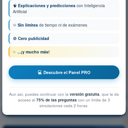
🧠
Explicaciones y predicciones
con Inteligencia
Artificial
♾️
Sin límites
de tiempo ni de exámenes
🚫
Cero publicidad
✨
...¡y mucho más!
💻 Descubre el Panel PRO
Aun así, puedes continuar con la
versión gratuita
, que te da
Seguridad (Security)
¡Entrenamiento!
acceso al
75% de las preguntas
con un límite de 3
simulaciones cada 2 horas.
Explicación de la pregunta
🔒
PRO