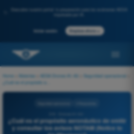
Descubre nuestro portal: tu preparación para los exámenes AESA
✨
impulsada por IA.
→
Iniciar sesión
Empieza ahora
Home
>
Materias
>
AESA Drones A1-A3
>
Seguridad operacional
>
¿Cuál es el propósito aeronáutico de emitir y consultar los avisos NOTAM (Notice to Air Missions)?
Seguridad operacional
4 Respuestas
216 - Drones A1-A3 -
¿Cuál es el propósito aeronáutico de emitir
y consultar los avisos NOTAM (Notice to