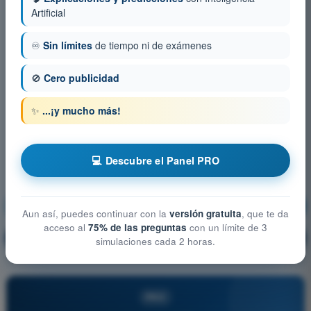
Artificial
♾️
Sin límites
de tiempo ni de exámenes
🚫
Cero publicidad
✨
...¡y mucho más!
💻 Descubre el Panel PRO
Seguridad operacional
¡Entrenamiento!
Aun así, puedes continuar con la
versión gratuita
, que te da
acceso al
75% de las preguntas
con un límite de 3
Explicación de la pregunta
🔒
PRO
simulaciones cada 2 horas.
PRO