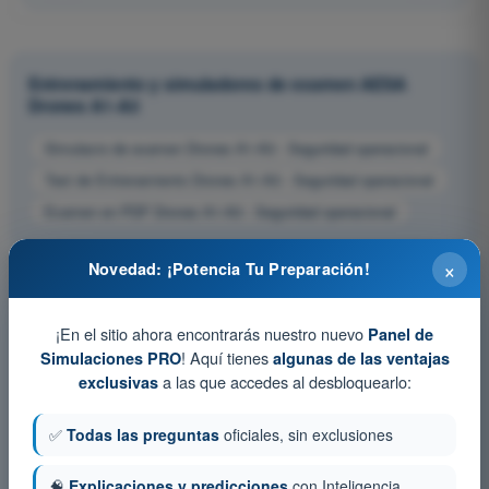
Entrenamiento y simuladores de examen AESA
Drones A1-A3
Simulacro de examen Drones A1-A3 - Seguridad operacional
Test de Entrenamiento Drones A1-A3 - Seguridad operacional
Examen en PDF Drones A1-A3 - Seguridad operacional
×
Novedad: ¡Potencia Tu Preparación!
¡En el sitio ahora encontrarás nuestro nuevo
Panel de
! Aquí tienes
Simulaciones PRO
algunas de las ventajas
a las que accedes al desbloquearlo:
exclusivas
✅
Todas las preguntas
oficiales, sin exclusiones
🧠
Explicaciones y predicciones
con Inteligencia