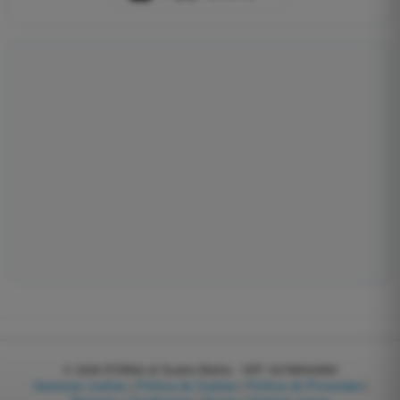
© 2026
EGWeb di Guatta Mattia - VAT: 04768540983
Gestionar cookies
|
Política de Cookies
|
Política de Privacidad
|