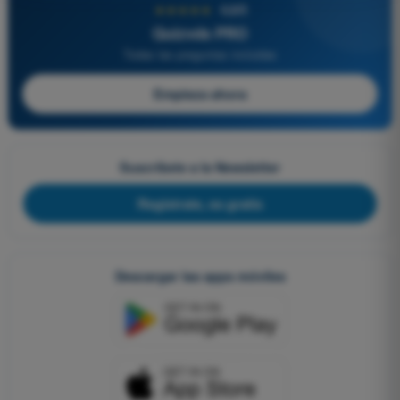
★★★★★
4,6/5
Quizvds PRO
Todas las preguntas incluidas
Empieza ahora
Suscríbete a la Newsletter
Regístrate, es gratis
Descargar las apps móviles