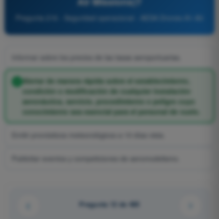
Air Missions)?
Pregunta 216 - Seguridad operacional - AESA Drones A1-A3
Informar sobre los precios de las tasas aeroportuarias.
Alertar de manera rápida sobre el establecimiento,
condición o modificación de cualquier instalación
aeronáutica, servicio, procedimiento o peligro cuyo
conocimiento sea esencial para el personal de vuelo.
Emitir pronósticos meteorológicos a 10 días vista.
Publicitar eventos y competiciones de aeromodelismo.
Pregunta 12 de 485