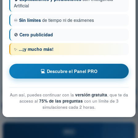
Artificial
♾️
Sin límites
de tiempo ni de exámenes
🚫
Cero publicidad
✨
...¡y mucho más!
💻 Descubre el Panel PRO
Seguridad operacional
¡Entrenamiento!
Aun así, puedes continuar con la
versión gratuita
, que te da
acceso al
75% de las preguntas
con un límite de 3
Explicación de la pregunta
🔒
PRO
simulaciones cada 2 horas.
PRO