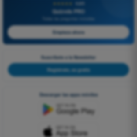
★★★★★
4,6/5
Quizvds PRO
Todas las preguntas incluidas
Empieza ahora
Suscríbete a la Newsletter
Regístrate, es gratis
Descargar las apps móviles