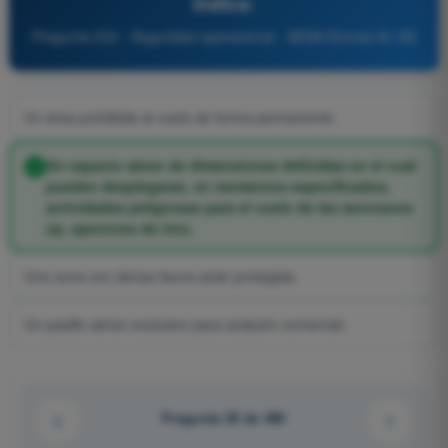
indica:
Pregunta 233 - Seguridad operacional - AESA Drones A1-A3
Un área prohibida al vuelo de forma permanente.
Un espacio aéreo de dimensiones definidas en el cual
pueden desplegarse, en momentos especificados,
actividades peligrosas para el vuelo de las aeronaves
(ej. ejercicios de tiro).
Una zona con densa fauna aviar protegida.
Un pasillo aéreo exclusivo para aviación comercial.
Pregunta 29 de 485