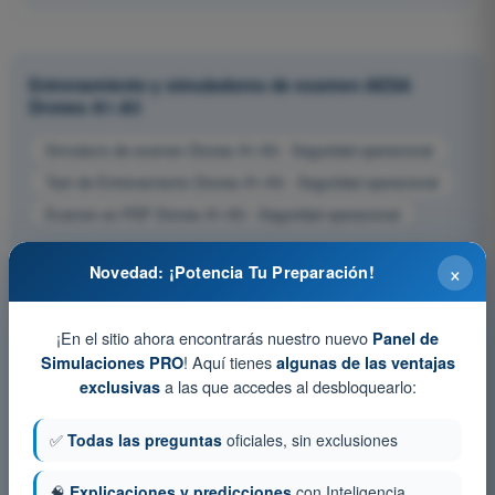
Entrenamiento y simuladores de examen AESA
Drones A1-A3
Simulacro de examen Drones A1-A3 - Seguridad operacional
Test de Entrenamiento Drones A1-A3 - Seguridad operacional
Examen en PDF Drones A1-A3 - Seguridad operacional
×
Novedad: ¡Potencia Tu Preparación!
¡En el sitio ahora encontrarás nuestro nuevo
Panel de
! Aquí tienes
Simulaciones PRO
algunas de las ventajas
a las que accedes al desbloquearlo:
exclusivas
✅
Todas las preguntas
oficiales, sin exclusiones
🧠
Explicaciones y predicciones
con Inteligencia