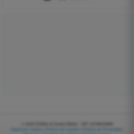
© 2026
EGWeb di Guatta Mattia - VAT: 04768540983
Gestionar cookies
|
Política de Cookies
|
Política de Privacidad
|