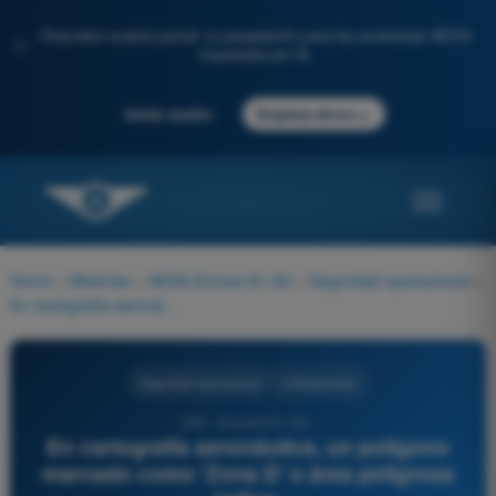
Descubre nuestro portal: tu preparación para los exámenes AESA
✨
impulsada por IA.
→
Iniciar sesión
Empieza ahora
Home
>
Materias
>
AESA Drones A1-A3
>
Seguridad operacional
>
En cartografía aeronáutica, un polígono marcado como 'Zona D' o área peligrosa indica:
Seguridad operacional
4 Respuestas
233 - Drones A1-A3 -
En cartografía aeronáutica, un polígono
marcado como 'Zona D' o área peligrosa