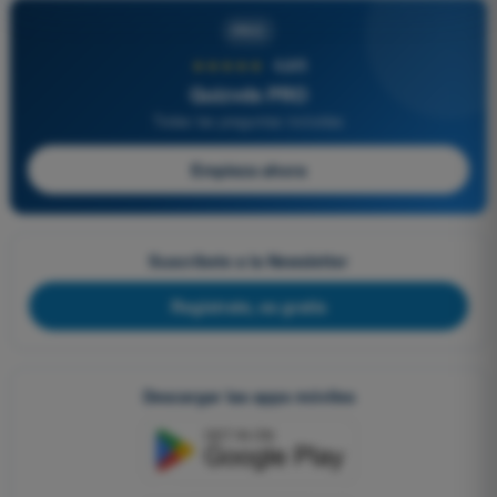
PRO
★★★★★
4,6/5
Quizvds PRO
Todas las preguntas incluidas
Empieza ahora
Suscríbete a la Newsletter
Regístrate, es gratis
Descargar las apps móviles