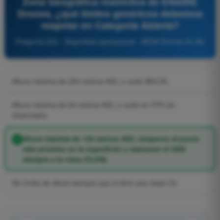
Zona Geográfica restrictiva de ENAIRE
Drones, ¿qué límites genéricos debemos
respetar en Categoría Abierta?
Pregunta 253 - Seguridad operacional - AESA Drones A1-A3
Altura máxima de 250 metros AGL y vuelo BVLOS.
Altura máxima de 60 metros AGL y vuelo en FPV sin
observador.
Altura máxima de 120 metros AGL (respecto al punto
más próximo en la superficie) y mantener el UAS
siempre a la vista (VLOS).
Sin límite de altura siempre que el dron sea clase C0.