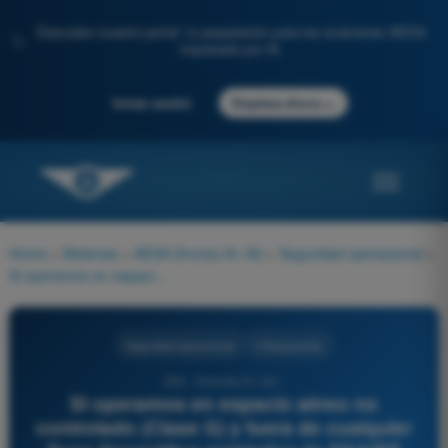
Descubre nuestro portal: tu preparación para los exámenes AESA
✨
impulsada por IA.
→
Iniciar sesión
Empieza ahora
Home
>
Materias
>
AESA Drones A1-A3
>
Seguridad operacional
>
Si operamos en espacio aéreo no controlado (Clase G) y fuera de cualquier Zona Geográfica restrictiva de ENAIRE Drones, ¿qué límites genéricos debemos respetar en Categoría Abierta?
Seguridad operacional
4 Respuestas
253 - Drones A1-A3 -
Si operamos en espacio aéreo no
controlado (Clase G) y fuera de cualquier