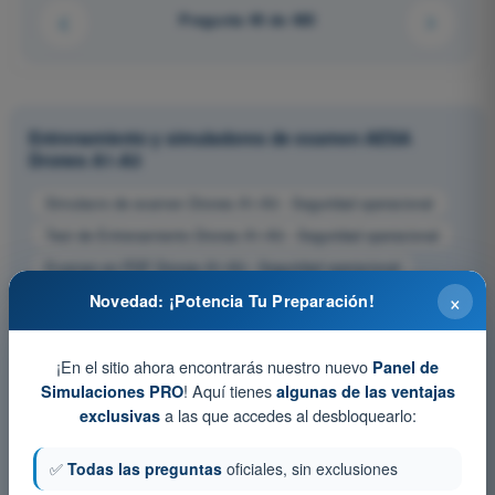
Pregunta 49 de 485
Entrenamiento y simuladores de examen AESA
Drones A1-A3
Simulacro de examen Drones A1-A3 - Seguridad operacional
Test de Entrenamiento Drones A1-A3 - Seguridad operacional
Examen en PDF Drones A1-A3 - Seguridad operacional
×
Novedad: ¡Potencia Tu Preparación!
¡En el sitio ahora encontrarás nuestro nuevo
Panel de
! Aquí tienes
Simulaciones PRO
algunas de las ventajas
a las que accedes al desbloquearlo:
exclusivas
✅
Todas las preguntas
oficiales, sin exclusiones